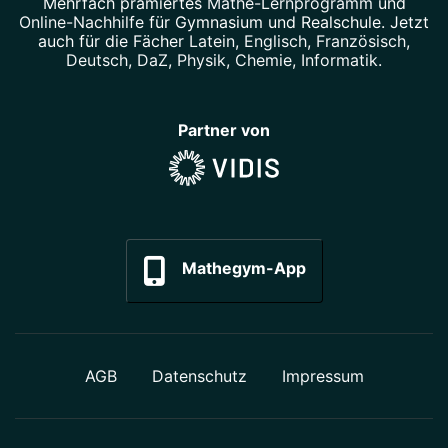
Mehrfach prämiertes
Mathe-Lernprogramm
und
Online-Nachhilfe
für Gymnasium und Realschule. Jetzt
auch für die Fächer
Latein
,
Englisch
,
Französisch
,
Deutsch
,
DaZ
,
Physik
,
Chemie
,
Informatik
.
Partner von
Mathegym-App
AGB
Datenschutz
Impressum