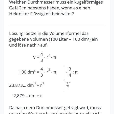
Welchen Durchmesser muss ein kugelförmiges
Gefäß mindestens haben, wenn es einen
Hektoliter Flüssigkeit beinhaltet?
Lösung: Setze in die Volumenformel das
gegebene Volumen (100 Liter = 100 dm³) ein
und löse nach r auf.
4
3
r
V
=
·
·
π
3
4
3
3
r
100 dm³
=
·
·
π
·
:
π
3
4
3
3
3
23,873…
dm
=
r
2,879… dm
=
r
Da nach dem Durchmesser gefragt wird, muss
man den Wert noch verdoppeln; es ergibt sich