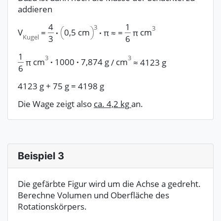
addieren
4
1
3
3
V
0,5 cm
cm
=
·
·
π ≈
=
π
Kugel
3
6
1
3
3
cm
·
1000
·
7,874 g
cm
π
/
≈
4123 g
6
4123 g
+
75 g
=
4198 g
Die Wage zeigt also
ca. 4,2 kg
an.
Beispiel 3
Die gefärbte Figur wird um die Achse a gedreht.
Berechne Volumen und Oberfläche des
Rotationskörpers.