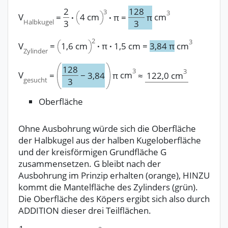
2
128
3
3
V
4 cm
cm
=
·
·
π
=
π
Halbkugel
3
3
2
3
V
=
1,6 cm
·
π
·
1,5 cm
=
3,84
π
cm
Zylinder
128
3
3
V
cm
122,0
cm
=
−
3,84
π
≈
gesucht
3
Oberfläche
Ohne Ausbohrung würde sich die Oberfläche
der Halbkugel aus der halben Kugeloberfläche
und der kreisförmigen Grundfläche G
zusammensetzen. G bleibt nach der
Ausbohrung im Prinzip erhalten (orange), HINZU
kommt die Mantelfläche des Zylinders (grün).
Die Oberfläche des Köpers ergibt sich also durch
ADDITION dieser drei Teilflächen.