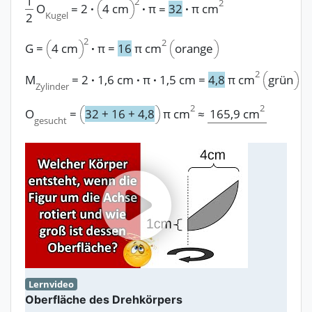
1
2
2
O
2
·
4 cm
·
π
32
·
π
cm
=
=
Kugel
2
2
2
G
=
4 cm
·
π
=
16
π
cm
orange
2
M
=
2
·
1,6 cm
·
π
·
1,5 cm
=
4,8
π
cm
grün
Zylinder
2
2
165,9
cm
O
=
32
+
16
+
4,8
π
cm
≈
gesucht
Lernvideo
Oberfläche des Drehkörpers