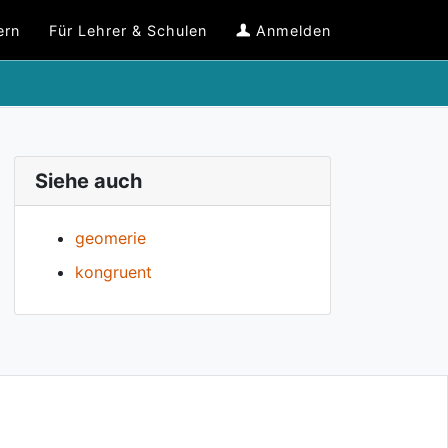
ern
Für Lehrer & Schulen
Anmelden
Siehe auch
geomerie
kongruent