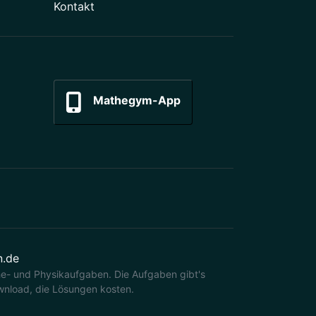
Kontakt
Mathegym-App
n.de
e- und Physikaufgaben. Die Aufgaben gibt's
nload, die Lösungen kosten.