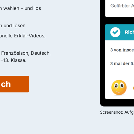
h wählen – und los
n und lösen.
nelle Erklär-Videos,
, Französisch, Deutsch,
–13. Klasse.
ich
Screenshot: Aufga