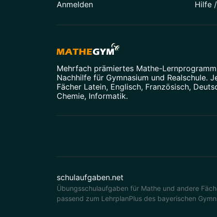
Anmelden
Hilfe 
Mehrfach prämiertes
Mathe-Lernprogramm
Nachhilfe
für Gymnasium und Realschule. Je
Fächer
Latein
,
Englisch
,
Französisch
,
Deuts
Chemie
,
Informatik
.
schulaufgaben.net
Übungsschulaufgaben für Mathe und andere Fäche
passend zum LehrplanPlus des bayerischen Gymn