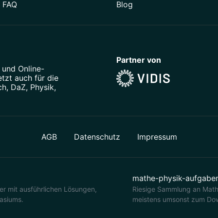
/ FAQ
Blog
Partner von
und
Online-
tzt auch für die
ch
,
DaZ
,
Physik
,
AGB
Datenschutz
Impressum
mathe-physik-aufgabe
r mit ausführlichen Lösungen,
Riesige Sammlung an Math
asiums.
meistens umsonst zum Dow