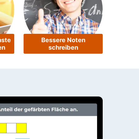
hste
Bessere Noten
en
schreiben