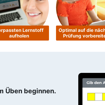
rpassten Lernstoff
Optimal auf die näc
aufholen
Prüfung vorbereit
em Üben beginnen.