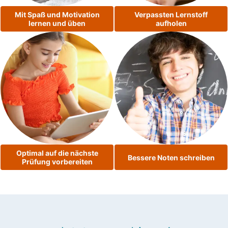
Mit Spaß und Motivation
Verpassten Lernstoff
lernen und üben
aufholen
Optimal auf die nächste
Bessere Noten schreiben
Prüfung vorbereiten