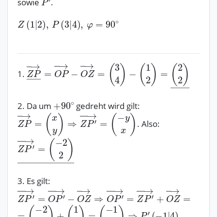
sowie
.
1.
2. Da um
gedreht wird gilt:
. Also:
3. Es gilt: