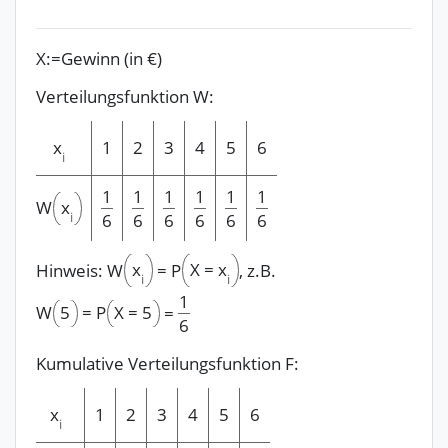
X:=Gewinn (in €)
Verteilungsfunktion W:
x
1
2
3
4
5
6
i
1
1
1
1
1
1
x
W
i
6
6
6
6
6
6
x
X
=
x
Hinweis:
W
=
P
, z.B.
i
i
1
W
5
=
P
X
=
5
=
6
Kumulative Verteilungsfunktion F:
x
1
2
3
4
5
6
i