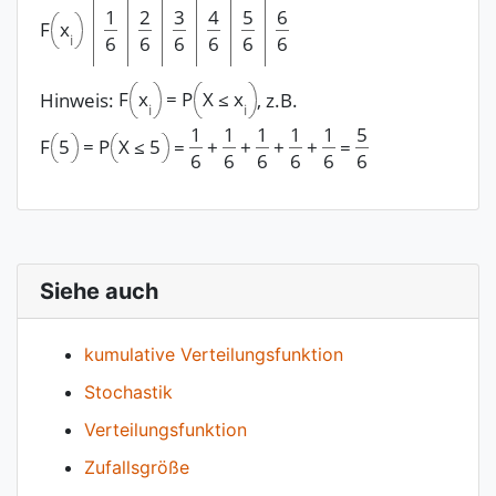
1
2
3
4
5
6
x
F
i
6
6
6
6
6
6
x
X
≤
x
Hinweis:
F
=
P
, z.B.
i
i
1
1
1
1
1
5
F
5
=
P
X
≤
5
=
+
+
+
+
=
6
6
6
6
6
6
Siehe auch
kumulative Verteilungsfunktion
Stochastik
Verteilungsfunktion
Zufallsgröße