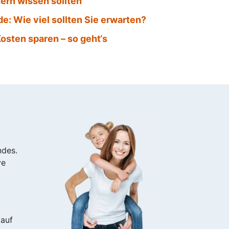
tern wissen sollten
e: Wie viel sollten Sie erwarten?
sten sparen – so geht‘s
ndes.
ve
 auf