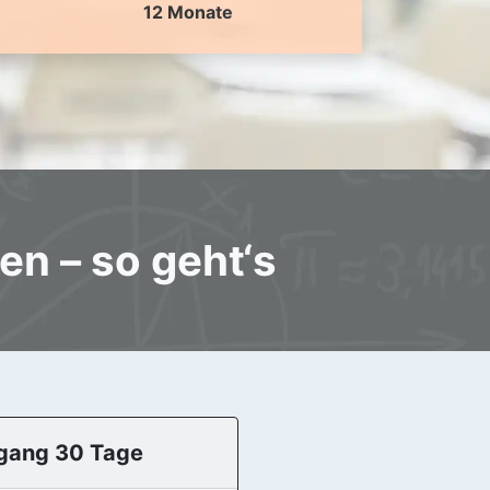
12 Monate
n – so geht‘s
gang 30 Tage