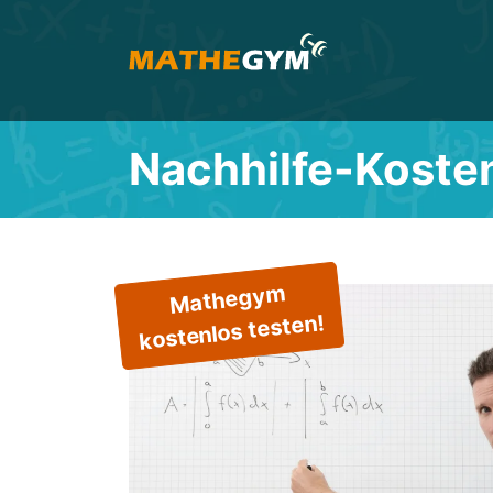
Nachhilfe-Koste
Mathegym
kostenlos testen!