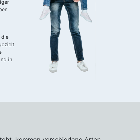
iger
ben
 die
gezielt
e
nd in
n
steht, kommen verschiedene Arten