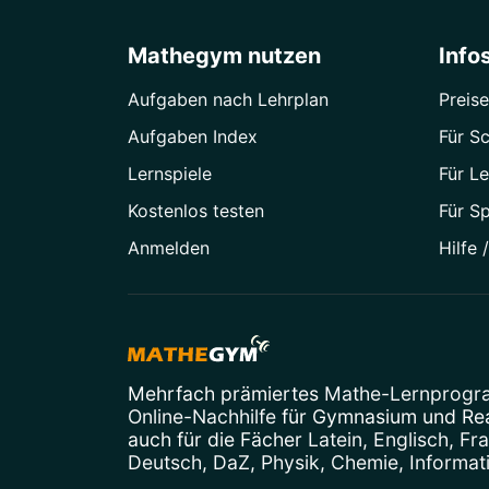
Mathegym nutzen
Info
Aufgaben nach Lehrplan
Preise
Aufgaben Index
Für Sc
Lernspiele
Für Le
Kostenlos testen
Für S
Anmelden
Hilfe 
Mehrfach prämiertes
Mathe-Lernprog
Online-Nachhilfe
für Gymnasium und Real
auch für die Fächer
Latein
,
Englisch
,
Fr
Deutsch
,
DaZ
,
Physik
,
Chemie
,
Informat