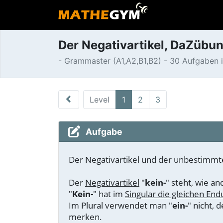
Der Negativartikel, DaZübu
- Grammaster (A1,A2,B1,B2) - 30 Aufgaben i
Level
1
2
3
Aufgabe
Der Negativartikel und der unbestimmte
Der
Negativartikel
"
kein-
" steht, wie a
"
Kein-
" hat im
Singular die gleichen En
Im Plural verwendet man "
ein-
" nicht, 
merken.