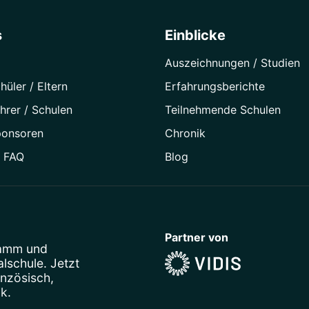
s
Einblicke
Auszeichnungen / Studien
hüler / Eltern
Erfahrungsberichte
hrer / Schulen
Teilnehmende Schulen
ponsoren
Chronik
/ FAQ
Blog
Partner von
ramm
und
schule. Jetzt
anzösisch
,
ik
.