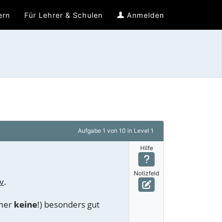
ern
Für Lehrer & Schulen
Anmelden
Aufgabe
1 von 10
in Level 1
Hilfe
Notizfeld
v
.
mmer
keine
!) besonders gut