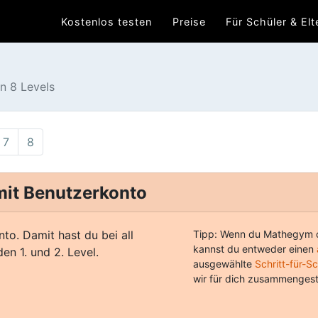
Kostenlos testen
Preise
Für Schüler & Elt
n
n 8 Levels
7
8
 mit Benutzerkonto
nto. Damit hast du bei all
Tipp: Wenn du Mathegym o
kannst du entweder einen
en 1. und 2. Level.
ausgewählte
Schritt-für-S
wir für dich zusammengest