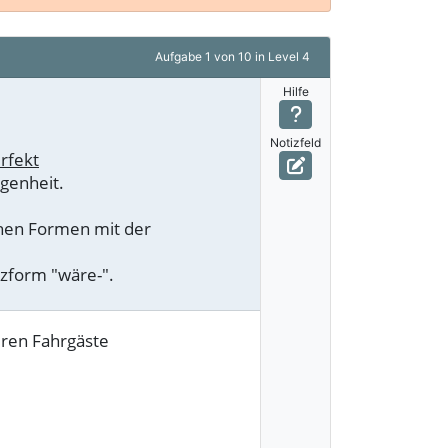
Aufgabe
1 von 10
in Level 4
Hilfe
Notizfeld
erfekt
ngenheit.
lichen Formen mit der
atzform "wäre-".
eren Fahrgäste