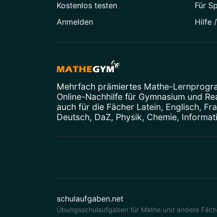
Kostenlos testen
Für S
Anmelden
Hilfe 
Mehrfach prämiertes
Mathe-Lernprog
Online-Nachhilfe
für Gymnasium und Real
auch für die Fächer
Latein
,
Englisch
,
Fr
Deutsch
,
DaZ
,
Physik
,
Chemie
,
Informat
schulaufgaben.net
Übungsschulaufgaben für Mathe und andere Fäche