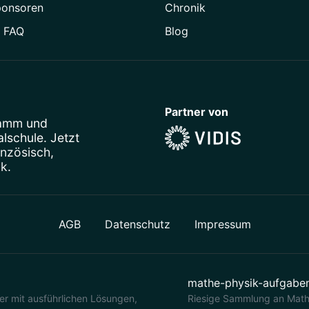
ponsoren
Chronik
/ FAQ
Blog
Partner von
ramm
und
schule. Jetzt
anzösisch
,
ik
.
AGB
Datenschutz
Impressum
mathe-physik-aufgabe
r mit ausführlichen Lösungen,
Riesige Sammlung an Math