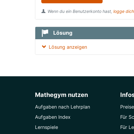
Wenn du ein Benutzerkonto hast,
logge dich
Lösung
Lösung anzeigen
Mathegym nutzen
Info
Aufgaben nach Lehrplan
Preise
Aufgaben Index
Für Sc
Lernspiele
Für Le