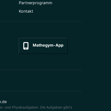
Partner­programm
Kontakt
Mathegym-App
n.de
e- und Physikaufgaben. Die Aufgaben gibt's