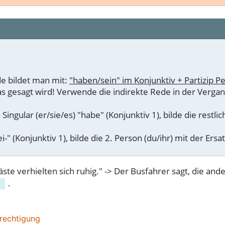
de bildet man mit:
"haben/sein" im Konjunktiv + Partizip P
as gesagt wird! Verwende die indirekte Rede in der Verga
n Singular (er/sie/es) "habe" (Konjunktiv 1), bilde die rest
i-" (Konjunktiv 1), bilde die 2. Person (du/ihr) mit der Ers
ste verhielten sich ruhig." -> Der Busfahrer sagt, die and
.
rechtigung