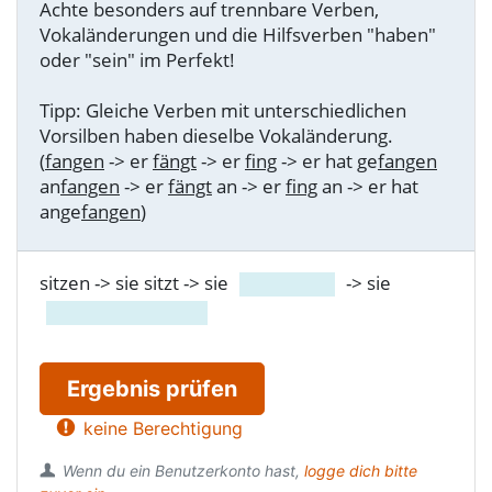
Achte besonders auf trennbare Verben,
Vokaländerungen und die Hilfsverben "haben"
oder "sein" im Perfekt!
Tipp: Gleiche Verben mit unterschiedlichen
Vorsilben haben dieselbe Vokaländerung.
(
fangen
-> er
fängt
-> er
fing
-> er hat ge
fangen
an
fangen
-> er
fängt
an -> er
fing
an -> er hat
ange
fangen
)
sitzen -> sie sitzt -> sie
-> sie
Ergebnis prüfen
keine Berechtigung
Wenn du ein Benutzerkonto hast,
logge dich bitte