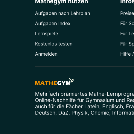
Mathegym nutzen
Info
Aufgaben nach Lehrplan
Preise
Aufgaben Index
Für Sc
Lernspiele
Für Le
Kostenlos testen
Für S
Anmelden
Hilfe 
Mehrfach prämiertes
Mathe-Lernprog
Online-Nachhilfe
für Gymnasium und Real
auch für die Fächer
Latein
,
Englisch
,
Fr
Deutsch
,
DaZ
,
Physik
,
Chemie
,
Informat