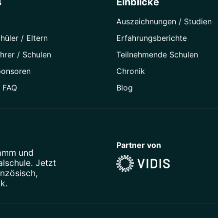
s
Einblicke
Auszeichnungen / Studien
hüler / Eltern
Erfahrungsberichte
hrer / Schulen
Teilnehmende Schulen
ponsoren
Chronik
/ FAQ
Blog
Partner von
ramm
und
schule. Jetzt
anzösisch
,
ik
.