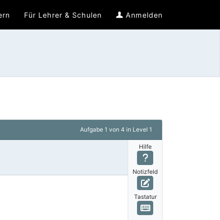
ern
Für Lehrer & Schulen
Anmelden
Aufgabe
1 von 4
in Level 1
Hilfe
Notizfeld
Tastatur