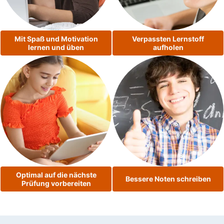
Mit Spaß und Motivation
Verpassten Lernstoff
lernen und üben
aufholen
Optimal auf die nächste
Bessere Noten schreiben
Prüfung vorbereiten