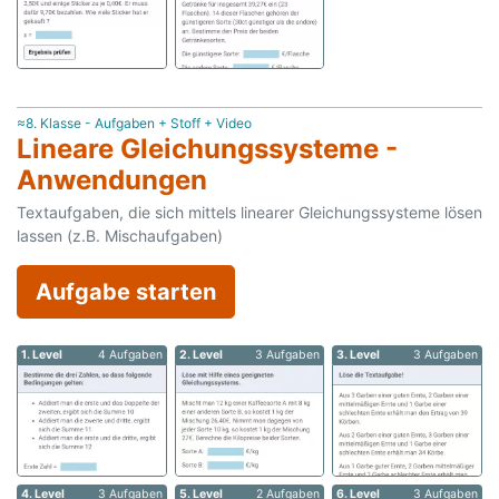
≈8. Klasse - Aufgaben + Stoff + Video
Lineare Gleichungssysteme -
Anwendungen
Textaufgaben, die sich mittels linearer Gleichungssysteme lösen
lassen (z.B. Mischaufgaben)
Aufgabe starten
1. Level
4 Aufgaben
2. Level
3 Aufgaben
3. Level
3 Aufgaben
4. Level
3 Aufgaben
5. Level
2 Aufgaben
6. Level
3 Aufgaben