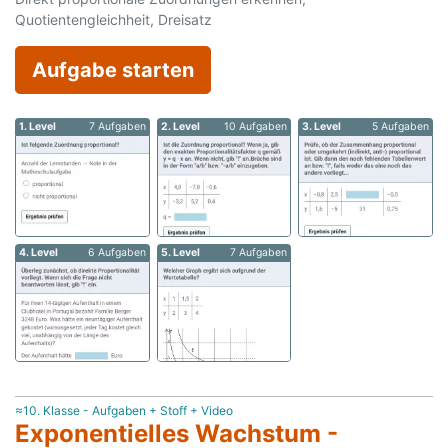
Quotientengleichheit, Dreisatz
Aufgabe starten
1. Level
7 Aufgaben
2. Level
10 Aufgaben
3. Level
5 Aufgaben
4. Level
6 Aufgaben
5. Level
7 Aufgaben
≈10. Klasse - Aufgaben + Stoff + Video
Exponentielles Wachstum -