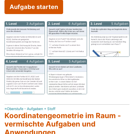
Aufgabe starten
1. Level
3 Aufgaben
2. Level
6 Aufgaben
3. Level
5 Aufgaben
4. Level
4 Aufgaben
5. Level
5 Aufgaben
≈Oberstufe - Aufgaben + Stoff
Koordinatengeometrie im Raum -
vermischte Aufgaben und
Anwendungen