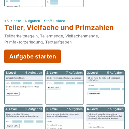
≈5. Klasse - Aufgaben + Stoff + Video
Teiler, Vielfache und Primzahlen
Teilbarkeitsregeln, Teilermenge, Vielfachenmenge,
Primfaktorzerlegung, Textaufgaben
Aufgabe starten
1. Level
6 Aufgaben
2. Level
7 Aufgaben
3. Level
5 Aufgaben
4. Level
6 Aufgaben
5. Level
7 Aufgaben
6. Level
7 Aufgaben