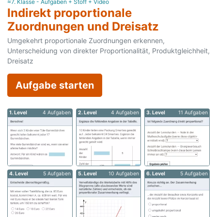
≈7. Klasse - Aufgaben + Stoff + Video
Indirekt proportionale
Zuordnungen und Dreisatz
Umgekehrt proportionale Zuordnungen erkennen,
Unterscheidung von direkter Proportionalität, Produktgleichheit,
Dreisatz
Aufgabe starten
1. Level
4 Aufgaben
2. Level
4 Aufgaben
3. Level
11 Aufgaben
4. Level
5 Aufgaben
5. Level
10 Aufgaben
6. Level
5 Aufgaben