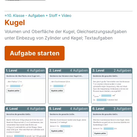
≈10. Klasse - Aufgaben + Stoff + Video
Kugel
Volumen und Oberfläche der Kugel, Gleichsetzungsaufgaben
unter Einbezug von Zylinder und Kegel; Textaufgaben
Aufgabe starten
1. Level
4 Aufgaben
2. Level
4 Aufgaben
3. Level
2 Aufgaben
4. Level
4 Aufgaben
5. Level
4 Aufgaben
6. Level
3 Aufgaben