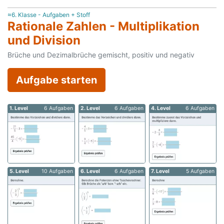
≈6. Klasse - Aufgaben + Stoff
Rationale Zahlen - Multiplikation
und Division
Brüche und Dezimalbrüche gemischt, positiv und negativ
Aufgabe starten
1. Level
6 Aufgaben
2. Level
6 Aufgaben
4. Level
6 Aufgaben
5. Level
10 Aufgaben
6. Level
6 Aufgaben
7. Level
5 Aufgaben