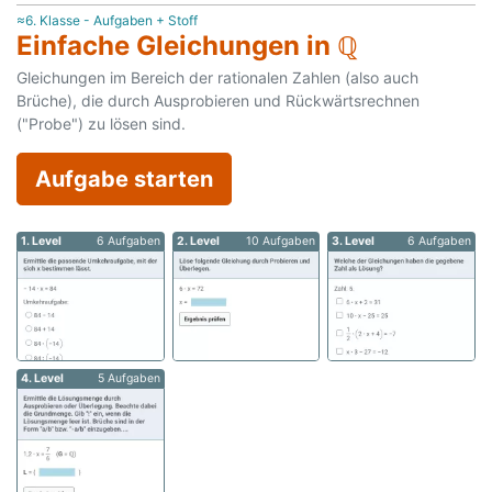
≈6. Klasse - Aufgaben + Stoff
Einfache Gleichungen in ℚ
Gleichungen im Bereich der rationalen Zahlen (also auch
Brüche), die durch Ausprobieren und Rückwärtsrechnen
("Probe") zu lösen sind.
Aufgabe starten
1. Level
6 Aufgaben
2. Level
10 Aufgaben
3. Level
6 Aufgaben
4. Level
5 Aufgaben