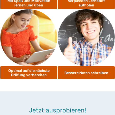
Mit Spaß und Motivation
Verpassten Lernstoff
lernen und üben
aufholen
Optimal auf die nächste
Bessere Noten schreiben
Prüfung vorbereiten
Jetzt ausprobieren!