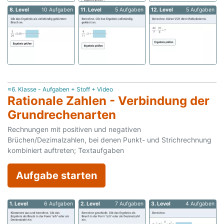
8. Level
10 Aufgaben
11. Level
5 Aufgaben
12. Level
5 Aufgaben
≈6. Klasse - Aufgaben + Stoff + Video
Rationale Zahlen - Verbindung der
Grundrechenarten
Rechnungen mit positiven und negativen
Brüchen/Dezimalzahlen, bei denen Punkt- und Strichrechnung
kombiniert auftreten; Textaufgaben
Aufgabe starten
1. Level
6 Aufgaben
2. Level
7 Aufgaben
3. Level
4 Aufgaben