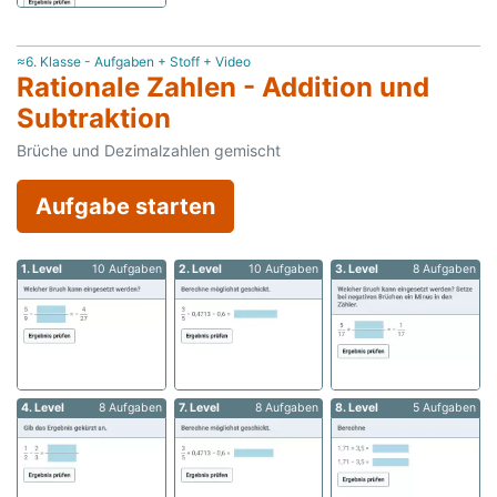
≈6. Klasse - Aufgaben + Stoff + Video
Rationale Zahlen - Addition und
Subtraktion
Brüche und Dezimalzahlen gemischt
Aufgabe starten
1. Level
10 Aufgaben
2. Level
10 Aufgaben
3. Level
8 Aufgaben
4. Level
8 Aufgaben
7. Level
8 Aufgaben
8. Level
5 Aufgaben