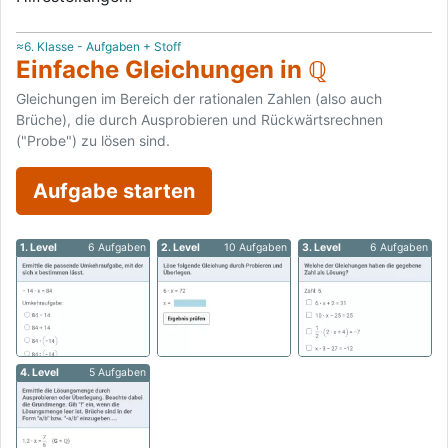
≈6. Klasse - Aufgaben + Stoff
Einfache Gleichungen in ℚ
Gleichungen im Bereich der rationalen Zahlen (also auch
Brüche), die durch Ausprobieren und Rückwärtsrechnen
("Probe") zu lösen sind.
Aufgabe starten
1. Level
6 Aufgaben
2. Level
10 Aufgaben
3. Level
6 Aufgaben
4. Level
5 Aufgaben