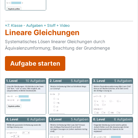
≈7. Klasse - Aufgaben + Stoff + Video
Lineare Gleichungen
Systematisches Lösen linearer Gleichungen durch
Äquivalenzumformung; Beachtung der Grundmenge
Aufgabe starten
1. Level
10 Aufgaben
2. Level
5 Aufgaben
3. Level
5 Aufgaben
4. Level
6 Aufgaben
5. Level
5 Aufgaben
6. Level
6 Aufgaben