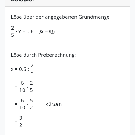
Löse über der angegebenen Grundmenge
2
·
x
=
0,6
(
G
= ℚ)
5
Löse durch Proberechnung:
2
x
=
0,6
:
5
6
2
=
:
10
5
6
5
=
·
kürzen
10
2
3
=
2