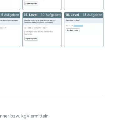
5 Aufgaben
15. Level
10 Aufgaben
16. Level
15 Aufgaben
ner bzw. kgV ermitteln