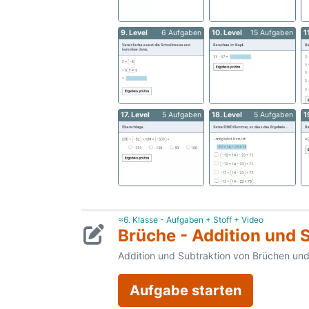
9. Level
6 Aufgaben
10. Level
15 Aufgaben
1
17. Level
5 Aufgaben
18. Level
5 Aufgaben
1
≈6. Klasse - Aufgaben + Stoff + Video
Brüche - Addition und 
Addition und Subtraktion von Brüchen un
Aufgabe starten