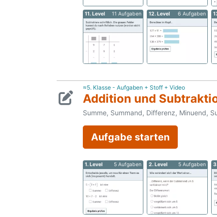
11. Level
11 Aufgaben
12. Level
6 Aufgaben
1
≈5. Klasse - Aufgaben + Stoff + Video
Addition und Subtraktio
Summe, Summand, Differenz, Minuend, Su
Aufgabe starten
1. Level
5 Aufgaben
2. Level
5 Aufgaben
3