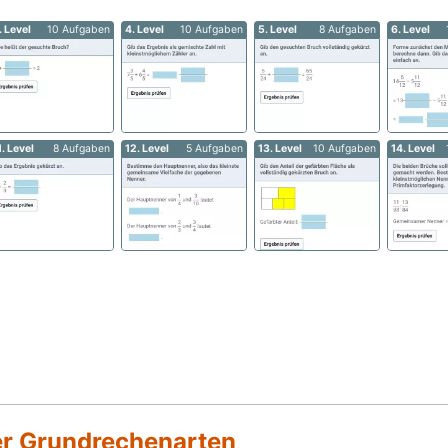
. Level
10 Aufgaben
4. Level
10 Aufgaben
5. Level
8 Aufgaben
6. Level
1. Level
8 Aufgaben
12. Level
5 Aufgaben
13. Level
10 Aufgaben
14. Level
er Grundrechenarten