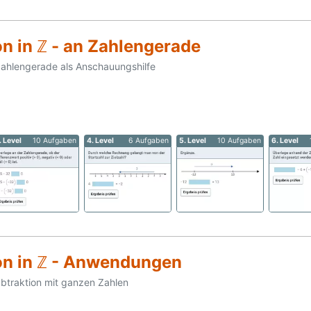
n in ℤ - an Zahlengerade
Zahlengerade als Anschauungshilfe
. Level
10 Aufgaben
4. Level
6 Aufgaben
5. Level
10 Aufgaben
6. Level
on in ℤ - Anwendungen
ubtraktion mit ganzen Zahlen