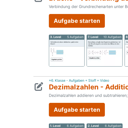
Verbindung der Grundrechenarten unter B
Aufgabe starten
3. Level
5 Aufgaben
7. Level
10 Aufgaben
8
≈6. Klasse - Aufgaben + Stoff + Video
Dezimalzahlen - Additi
Dezimalzahlen addieren und subtrahieren
Aufgabe starten
1. Level
6 Aufgaben
2. Level
6 Aufgaben