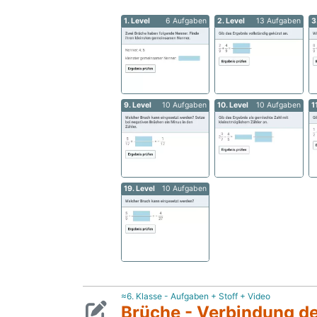
1. Level
6 Aufgaben
2. Level
13 Aufgaben
3
9. Level
10 Aufgaben
10. Level
10 Aufgaben
1
19. Level
10 Aufgaben
≈6. Klasse - Aufgaben + Stoff + Video
Brüche - Verbindung d