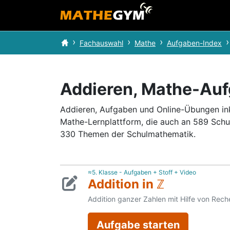
Fachauswahl
Mathe
Aufgaben-Index
Addieren, Mathe-Au
Addieren, Aufgaben und Online-Übungen inkl
Mathe-Lernplattform, die auch an 589 Schu
330 Themen der Schulmathematik.
≈5. Klasse - Aufgaben + Stoff + Video
Addition in ℤ
Addition ganzer Zahlen mit Hilfe von Rec
Aufgabe starten