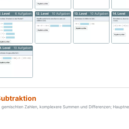
1. Level
6 Aufgaben
12. Level
10 Aufgaben
13. Level
10 Aufgaben
14. Level
9. Level
10 Aufgaben
Subtraktion
d gemischten Zahlen, komplexere Summen und Differenzen; Hauptnen