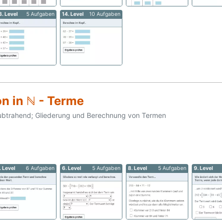
3. Level
5 Aufgaben
14. Level
10 Aufgaben
n in ℕ - Terme
btrahend; Gliederung und Berechnung von Termen
. Level
6 Aufgaben
6. Level
5 Aufgaben
8. Level
5 Aufgaben
9. Level