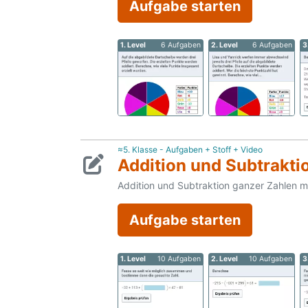
Aufgabe starten
1. Level
6 Aufgaben
2. Level
6 Aufgaben
3
≈5. Klasse - Aufgaben + Stoff + Video
Addition und Subtraktio
Addition und Subtraktion ganzer Zahlen m
Aufgabe starten
1. Level
10 Aufgaben
2. Level
10 Aufgaben
3