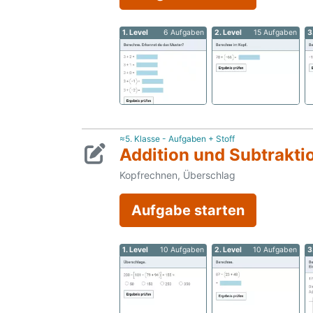
1. Level
6 Aufgaben
2. Level
15 Aufgaben
3
≈5. Klasse - Aufgaben + Stoff
Addition und Subtrakti
Kopfrechnen, Überschlag
Aufgabe starten
1. Level
10 Aufgaben
2. Level
10 Aufgaben
3