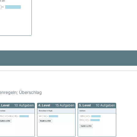
henregeln; Überschlag
. Level
10 Aufgaben
4. Level
15 Aufgaben
5. Level
10 Aufgaben