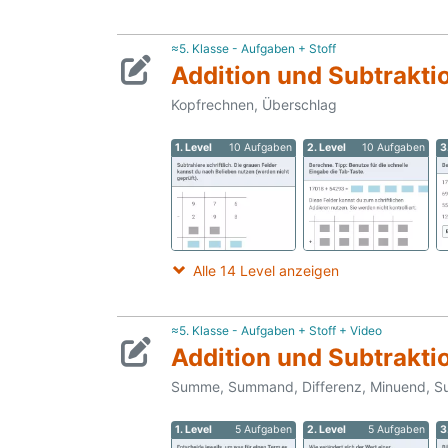
≈5. Klasse - Aufgaben + Stoff
Addition und Subtrakti
Kopfrechnen, Überschlag
1. Level
10 Aufgaben
2. Level
10 Aufgaben
3
Alle 14 Level anzeigen
≈5. Klasse - Aufgaben + Stoff + Video
Addition und Subtraktio
Summe, Summand, Differenz, Minuend, Su
1. Level
5 Aufgaben
2. Level
5 Aufgaben
3