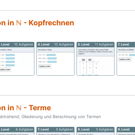
on in ℕ - Kopfrechnen
. Level
10 Aufgaben
4. Level
10 Aufgaben
5. Level
11 Aufgaben
7. Level
n in ℕ - Terme
btrahend; Gliederung und Berechnung von Termen
. Level
6 Aufgaben
7. Level
5 Aufgaben
8. Level
5 Aufgaben
9. Level