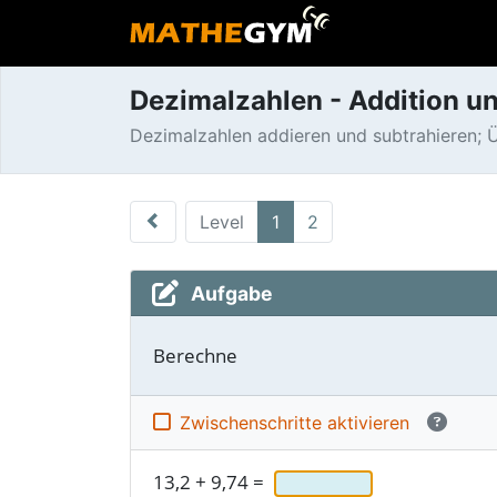
Dezimalzahlen - Addition u
Dezimalzahlen addieren und subtrahieren; 
Level
1
2
Aufgabe
Berechne
Zwischen­schritte aktivieren
13,2
+
9,74
=