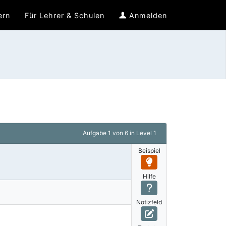
ern
Für Lehrer & Schulen
Anmelden
Aufgabe
1 von 6
in Level 1
Beispiel
Hilfe
Notizfeld