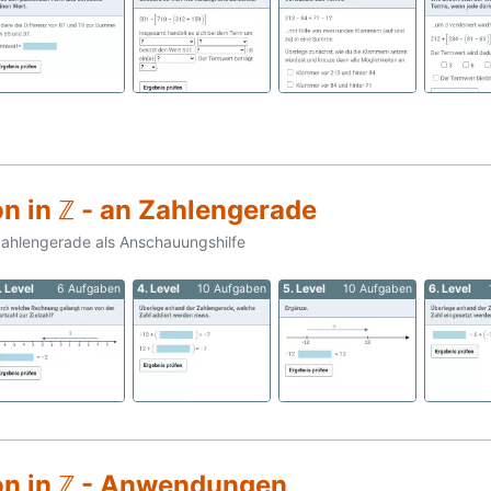
n in ℤ - an Zahlengerade
Zahlengerade als Anschauungshilfe
. Level
6 Aufgaben
4. Level
10 Aufgaben
5. Level
10 Aufgaben
6. Level
on in ℤ - Anwendungen