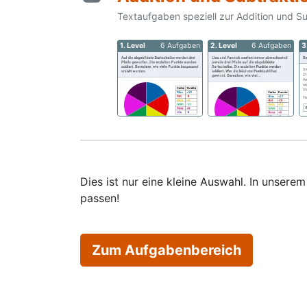
Textaufgaben speziell zur Addition und S
1. Level
6 Aufgaben
2. Level
6 Aufgaben
3
Dies ist nur eine kleine Auswahl. In unser
passen!
Zum Aufgabenbereich