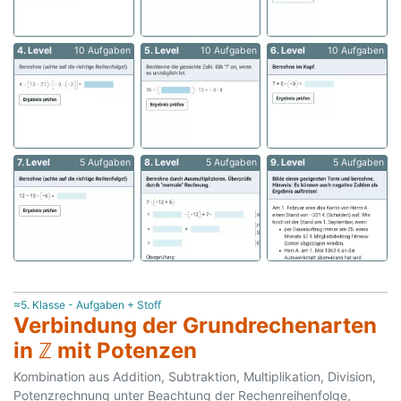
4. Level
10 Aufgaben
5. Level
10 Aufgaben
6. Level
10 Aufgaben
7. Level
5 Aufgaben
8. Level
5 Aufgaben
9. Level
5 Aufgaben
≈5. Klasse - Aufgaben + Stoff
Verbindung der Grundrechenarten
in ℤ mit Potenzen
Kombination aus Addition, Subtraktion, Multiplikation, Division,
Potenzrechnung unter Beachtung der Rechenreihenfolge,