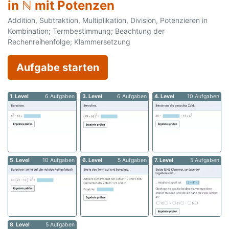
in ℕ mit Potenzen
Addition, Subtraktion, Multiplikation, Division, Potenzieren in
Kombination; Termbestimmung; Beachtung der
Rechenreihenfolge; Klammersetzung
Aufgabe starten
1. Level
6 Aufgaben
3. Level
6 Aufgaben
4. Level
10 Aufgaben
5. Level
10 Aufgaben
6. Level
5 Aufgaben
7. Level
5 Aufgaben
8. Level
5 Aufgaben