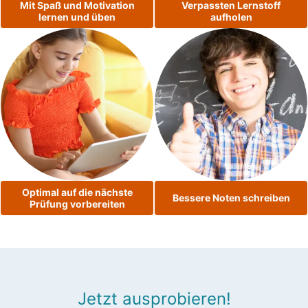
Mit Spaß und Motivation
Verpassten Lernstoff
lernen und üben
aufholen
Optimal auf die nächste
Bessere Noten schreiben
Prüfung vorbereiten
Jetzt ausprobieren!