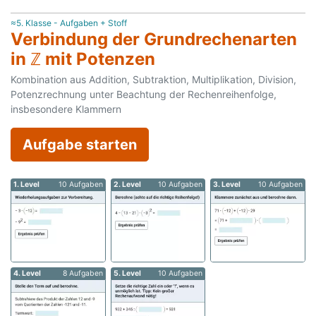
≈5. Klasse - Aufgaben + Stoff
Verbindung der Grundrechenarten
in ℤ mit Potenzen
Kombination aus Addition, Subtraktion, Multiplikation, Division,
Potenzrechnung unter Beachtung der Rechenreihenfolge,
insbesondere Klammern
Aufgabe starten
1. Level
10 Aufgaben
2. Level
10 Aufgaben
3. Level
10 Aufgaben
4. Level
8 Aufgaben
5. Level
10 Aufgaben