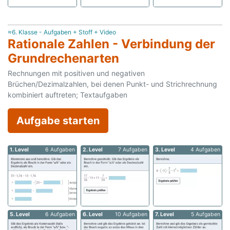
≈6. Klasse - Aufgaben + Stoff + Video
Rationale Zahlen - Verbindung der
Grundrechenarten
Rechnungen mit positiven und negativen
Brüchen/Dezimalzahlen, bei denen Punkt- und Strichrechnung
kombiniert auftreten; Textaufgaben
Aufgabe starten
1. Level
6 Aufgaben
2. Level
7 Aufgaben
3. Level
4 Aufgaben
5. Level
6 Aufgaben
6. Level
10 Aufgaben
7. Level
5 Aufgaben