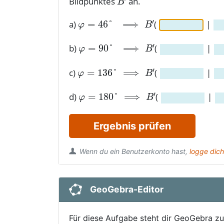
Bildpunktes
an.
a)
(
|
b)
(
|
c)
(
|
d)
(
|
Ergebnis prüfen
Wenn du ein Benutzerkonto hast,
logge dich
GeoGebra-Editor
Für diese Aufgabe steht dir GeoGebra zu