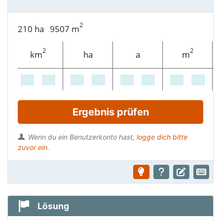
2
210 ha 9507
m
2
2
km
ha
a
m
Ergebnis prüfen
Wenn du ein Benutzerkonto hast,
logge dich bitte
zuvor ein.
Lösung