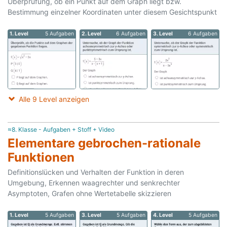
Überprüfung, ob ein Punkt auf dem Graph liegt bzw.
Bestimmung einzelner Koordinaten unter diesem Gesichtspunkt
1. Level
5 Aufgaben
2. Level
6 Aufgaben
3. Level
6 Aufgaben
Alle 9 Level anzeigen
≈8. Klasse - Aufgaben + Stoff + Video
Elementare gebrochen-rationale
Funktionen
Definitionslücken und Verhalten der Funktion in deren
Umgebung, Erkennen waagrechter und senkrechter
Asymptoten, Grafen ohne Wertetabelle skizzieren
1. Level
5 Aufgaben
3. Level
5 Aufgaben
4. Level
5 Aufgaben