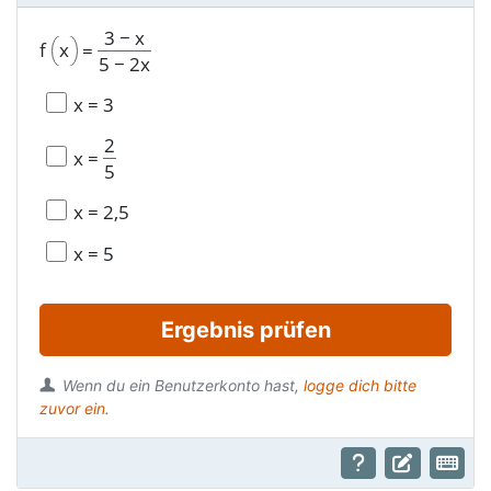
3
−
x
f
x
=
5
−
2x
x
=
3
2
x
=
5
x
=
2,5
x
=
5
Ergebnis prüfen
Wenn du ein Benutzerkonto hast,
logge dich bitte
zuvor ein.