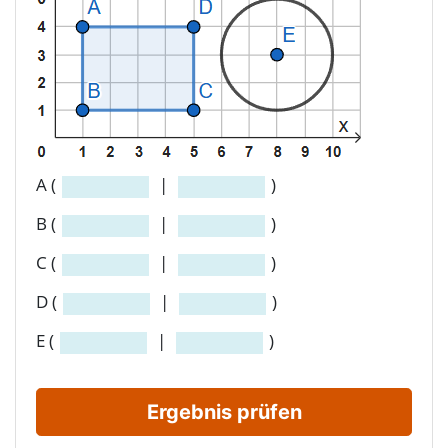
A (
|
)
B (
|
)
C (
|
)
D (
|
)
E (
|
)
Ergebnis prüfen