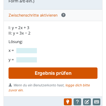
Form a/b ein.)
Zwischen­schritte aktivieren
I: y = 2x + 3
II: y = 3x − 2
Lösung:
x
=
y
=
Ergebnis prüfen
Wenn du ein Benutzerkonto hast,
logge dich bitte
zuvor ein.