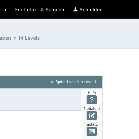
ern
Für Lehrer & Schulen
Anmelden
ben in 14 Levels
Aufgabe
1 von 6
in Level 1
Hilfe
Notizfeld
Tastatur