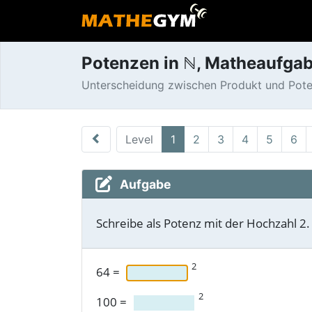
Potenzen in ℕ, Matheaufga
Unterscheidung zwischen Produkt und Poten
Level
1
2
3
4
5
6
Aufgabe
Schreibe als Potenz mit der Hochzahl 2.
2
64
=
2
100
=