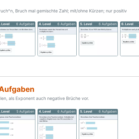
uch^n, Bruch mal gemischte Zahl; mit/ohne Kürzen; nur positiv
. Level
6 Aufgaben
4. Level
6 Aufgaben
5. Level
6 Aufgaben
6. Level
 Aufgaben
hlen, als Exponent auch negative Brüche vor.
. Level
5 Aufgaben
4. Level
6 Aufgaben
5. Level
6 Aufgaben