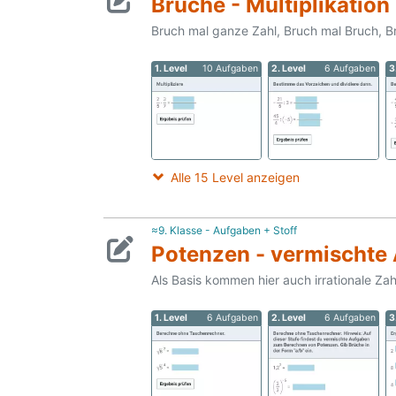
Brüche - Multiplikation
Bruch mal ganze Zahl, Bruch mal Bruch, Br
1. Level
10 Aufgaben
2. Level
6 Aufgaben
3
Alle 15 Level anzeigen
≈9. Klasse - Aufgaben + Stoff
Potenzen - vermischte
Als Basis kommen hier auch irrationale Za
1. Level
6 Aufgaben
2. Level
6 Aufgaben
3