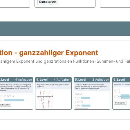
tion - ganzzahliger Exponent
zahligem Exponent und ganzrationalen Funktionen (Summen- und Fakt
. Level
4 Aufgaben
4. Level
4 Aufgaben
5. Level
3 Aufgaben
6. Level