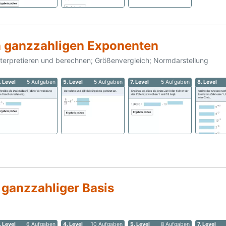
n ganzzahligen Exponenten
nterpretieren und berechnen; Größenvergleich; Normdarstellung
. Level
5 Aufgaben
5. Level
5 Aufgaben
7. Level
5 Aufgaben
8. Level
 ganzzahliger Basis
. Level
6 Aufgaben
4. Level
10 Aufgaben
5. Level
8 Aufgaben
7. Level