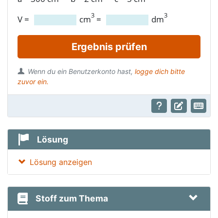
3
3
V
=
cm
=
dm
Ergebnis prüfen
Wenn du ein Benutzerkonto hast,
logge dich bitte
zuvor ein.
Lösung
Lösung anzeigen
Stoff zum Thema