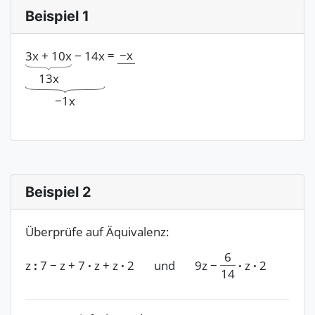
Beispiel 1
−
x
=
−
14x
3x
+
10x
13x
−
1x
Beispiel 2
Überprüfe auf Äquivalenz:
6
z
:
7
−
z
+
7
·
z
+
z
·
2
und
9z
−
·
z
·
2
14