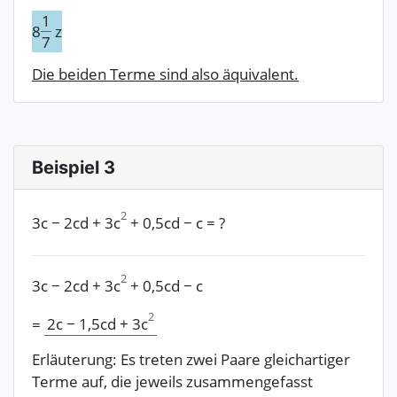
1
8
z
7
Die beiden Terme sind also äquivalent.
Beispiel 3
2
3c
−
2cd
+
3c
+
0,5cd
−
c
=
?
2
3c
−
2cd
+
3c
+
0,5cd
−
c
2
2c
−
1,5cd
+
3c
=
Erläuterung: Es treten zwei Paare gleichartiger
Terme auf, die jeweils zusammengefasst