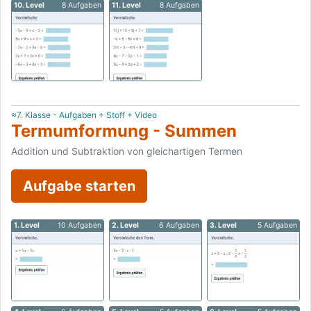
10. Level
8 Aufgaben
11. Level
8 Aufgaben
≈7. Klasse - Aufgaben + Stoff + Video
Termumformung - Summen
Addition und Subtraktion von gleichartigen Termen
Aufgabe starten
1. Level
10 Aufgaben
2. Level
6 Aufgaben
3. Level
5 Aufgaben