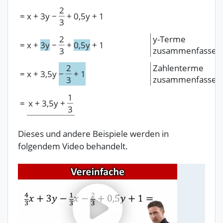
2
=
x
+
3y
−
+
0,5y
+
1
3
2
y-Terme
=
x
+
3y
−
+
0,5y
+
1
zusammenfassen
3
2
Zahlenterme
=
x
+
3,5y
−
+
1
zusammenfassen
3
1
=
x
+
3,5y
+
3
Dieses und andere Beispiele werden in
folgendem Video behandelt.