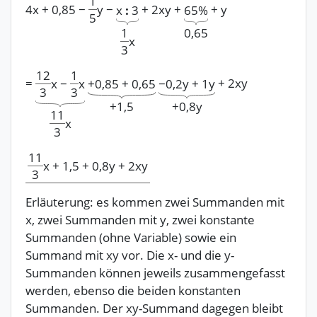
1
4x
+
0,85
−
y
−
+
2xy
+
+
y
65%
x
:
3
5
0,65
1
x
3
12
1
=
+
2xy
+
0,85
+
0,65
−
0,2
y
+
1y
x
−
x
3
3
+
1,5
+
0,8y
11
x
3
11
x
+
1,5
+
0,8y
+
2xy
3
Erläuterung: es kommen zwei Summanden mit
x, zwei Summanden mit y, zwei konstante
Summanden (ohne Variable) sowie ein
Summand mit xy vor. Die x- und die y-
Summanden können jeweils zusammengefasst
werden, ebenso die beiden konstanten
Summanden. Der xy-Summand dagegen bleibt