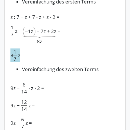
Vereinfachung des ersten Terms
z
:
7
−
z
+
7
·
z
+
z
·
2
=
1
z
+
−
1z
+
7z
+
2z
=
7
8z
1
8
z
7
Vereinfachung des zweiten Terms
6
9z
−
·
z
·
2
=
14
12
9z
−
z
=
14
6
9z
−
z
=
7