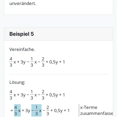
unverändert.
Beispiel 5
Vereinfache.
4
1
2
x
+
3y
−
x
−
+
0,5y
+
1
3
3
3
Lösung:
4
1
2
x
+
3y
−
x
−
+
0,5y
+
1
3
3
3
4
1
2
x-Terme
=
x
+
3y
−
x
−
+
0,5y
+
1
zusammenfassen
3
3
3