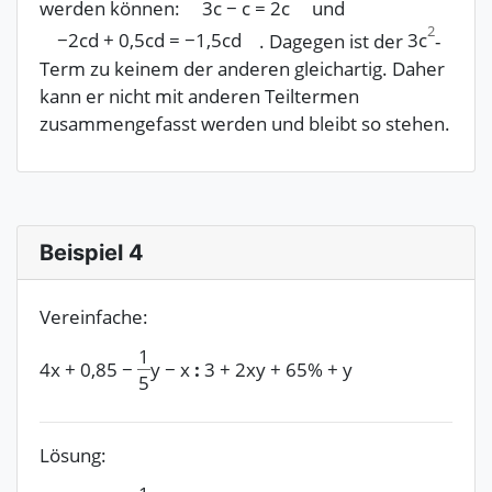
werden können:
3c
−
c
=
2c
und
2
3c
−
2cd
+
0,5cd
=
−
1,5cd
. Dagegen ist der
-
Term zu keinem der anderen gleichartig. Daher
kann er nicht mit anderen Teiltermen
zusammengefasst werden und bleibt so stehen.
Beispiel 4
Vereinfache:
1
4x
+
0,85
−
y
−
x
:
3
+
2xy
+
65%
+
y
5
Lösung: