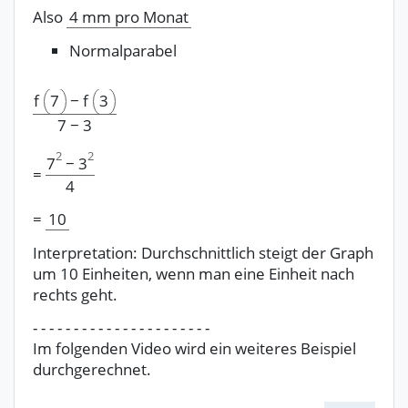
Also
4 mm pro Monat
Normalparabel
f
7
−
f
3
7
−
3
2
2
7
−
3
=
4
=
10
Interpretation: Durchschnittlich steigt der Graph
um 10 Einheiten, wenn man eine Einheit nach
rechts geht.
- - - - - - - - - - - - - - - - - - - - - -
Im folgenden Video wird ein weiteres Beispiel
durchgerechnet.