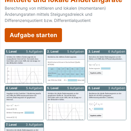
Berechnung von mittleren und lokalen (momentanen)
Änderungsraten mittels Steigungsdreieck und
Differenzenquotient bzw. Differentialquotient
Aufgabe starten
1. Level
5 Aufgaben
2. Level
5 Aufgaben
3. Level
6 Aufgaben
4. Level
5 Aufgaben
5. Level
5 Aufgaben
6. Level
3 Aufgaben
7. Level
3 Aufgaben