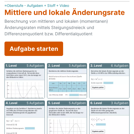
≈Oberstufe - Aufgaben + Stoff + Video
Mittlere und lokale Änderungsrate
Berechnung von mittleren und lokalen (momentanen)
Änderungsraten mittels Steigungsdreieck und
Differenzenquotient bzw. Differentialquotient
Aufgabe starten
1. Level
5 Aufgaben
2. Level
5 Aufgaben
3. Level
6 Aufgaben
4. Level
5 Aufgaben
5. Level
5 Aufgaben
6. Level
3 Aufgaben