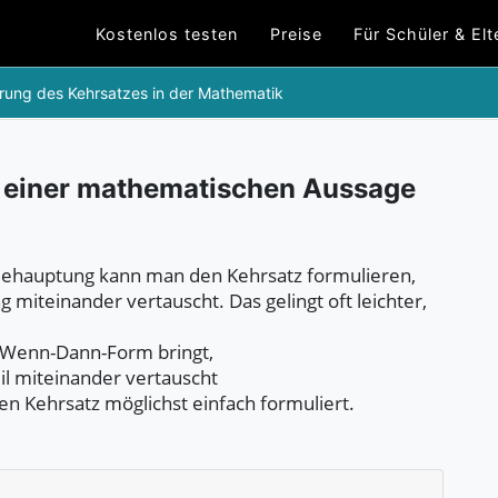
Kostenlos testen
Preise
Für Schüler & Elt
erung des Kehrsatzes in der Mathematik
 einer mathematischen Aussage
Behauptung kann man den Kehrsatz formulieren,
iteinander vertauscht. Das gelingt oft leichter,
e Wenn-Dann-Form bringt,
l miteinander vertauscht
en Kehrsatz möglichst einfach formuliert.