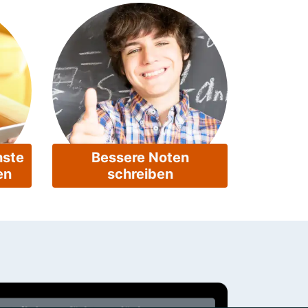
hste
Bessere Noten
en
schreiben