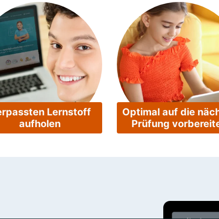
rpassten Lernstoff
Optimal auf die näc
aufholen
Prüfung vorbereit