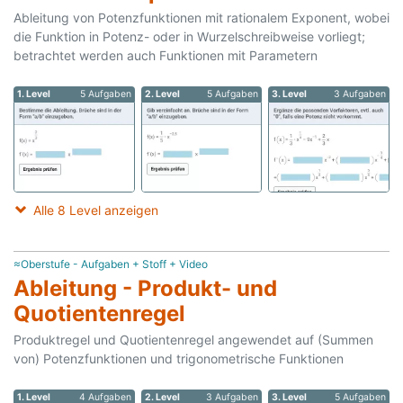
Ableitung von Potenzfunktionen mit rationalem Exponent, wobei
die Funktion in Potenz- oder in Wurzelschreibweise vorliegt;
betrachtet werden auch Funktionen mit Parametern
1. Level
5 Aufgaben
2. Level
5 Aufgaben
3. Level
3 Aufgaben
Alle 8 Level anzeigen
≈Oberstufe - Aufgaben + Stoff + Video
Ableitung - Produkt- und
Quotientenregel
Produktregel und Quotientenregel angewendet auf (Summen
von) Potenzfunktionen und trigonometrische Funktionen
1. Level
4 Aufgaben
2. Level
3 Aufgaben
3. Level
5 Aufgaben