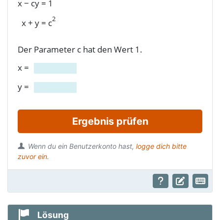
x
−
cy
=
1
2
x
+
y
=
c
Der Parameter c hat den Wert 1.
x
=
y
=
Ergebnis prüfen
Wenn du ein Benutzerkonto hast,
logge dich bitte
zuvor ein.
Lösung