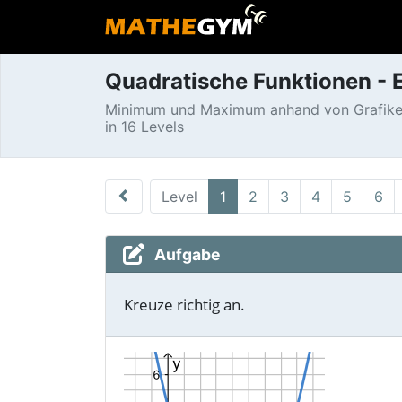
Quadratische Funktionen -
Minimum und Maximum anhand von Grafike
in 16 Levels
Level
1
2
3
4
5
6
Aufgabe
Kreuze richtig an.