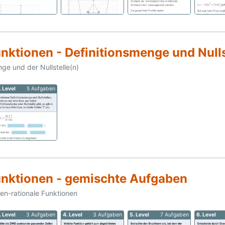
nktionen - Definitionsmenge und Nulls
e und der Nullstelle(n)
. Level
5 Aufgaben
unktionen - gemischte Aufgaben
n-rationale Funktionen
. Level
3 Aufgaben
4. Level
3 Aufgaben
5. Level
7 Aufgaben
6. Level