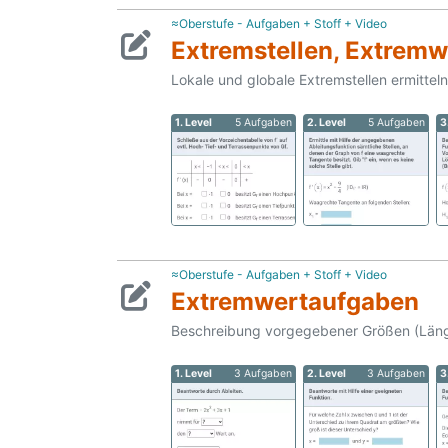
≈Oberstufe - Aufgaben + Stoff + Video
Extremstellen, Extrem
Lokale und globale Extremstellen ermitteln,
1. Level
5 Aufgaben
2. Level
5 Aufgaben
3
≈Oberstufe - Aufgaben + Stoff + Video
Extremwertaufgaben
Beschreibung vorgegebener Größen (Länge
1. Level
3 Aufgaben
2. Level
3 Aufgaben
3