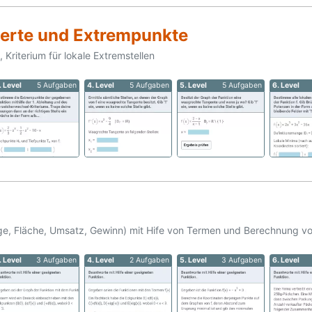
werte und Extrempunkte
 Kriterium für lokale Extremstellen
. Level
5 Aufgaben
4. Level
5 Aufgaben
5. Level
5 Aufgaben
6. Level
, Fläche, Umsatz, Gewinn) mit Hife von Termen und Berechnung vo
. Level
3 Aufgaben
4. Level
2 Aufgaben
5. Level
3 Aufgaben
6. Level