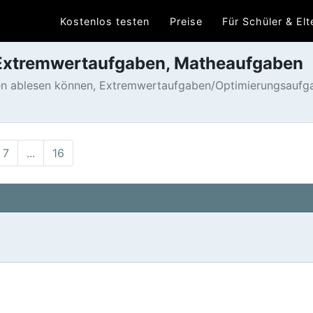
Kostenlos testen
Preise
Für Schüler & Elt
 Extremwertaufgaben, Matheaufgaben
n ablesen können, Extremwertaufgaben/Optimierungsauf
7
...
16