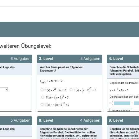
weiteren Übungslevel:
6 Aufgaben
3. Level
5 Aufgaben
4. Level
5 Aufgaben
8. Level
4 Aufgaben
9. Level