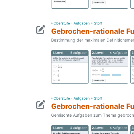
≈Oberstufe - Aufgaben + Stoff
Gebrochen-rationale Fu
Bestimmung der maximalen Definitionsmeng
1. Level
5 Aufgaben
2. Level
4 Aufgaben
3
≈Oberstufe - Aufgaben + Stoff
Gebrochen-rationale F
Gemischte Aufgaben zum Thema gebroche
1. Level
4 Aufgaben
2. Level
4 Aufgaben
3