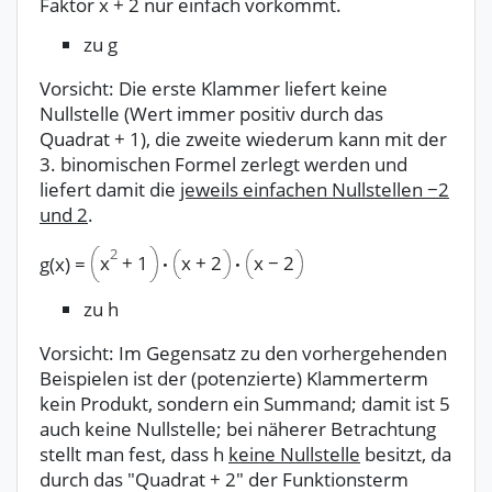
Faktor x + 2 nur einfach vorkommt.
zu g
Vorsicht: Die erste Klammer liefert keine
Nullstelle (Wert immer positiv durch das
Quadrat + 1), die zweite wiederum kann mit der
3. binomischen Formel zerlegt werden und
liefert damit die
jeweils einfachen Nullstellen −2
und 2
.
2
x
+
2
x
−
2
x
+
1
g(x)
=
·
·
zu h
Vorsicht: Im Gegensatz zu den vorhergehenden
Beispielen ist der (potenzierte) Klammerterm
kein Produkt, sondern ein Summand; damit ist 5
auch keine Nullstelle; bei näherer Betrachtung
stellt man fest, dass h
keine Nullstelle
besitzt, da
durch das "Quadrat + 2" der Funktionsterm