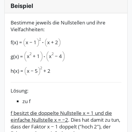
Beispiel
Bestimme jeweils die Nullstellen und ihre
Vielfachheiten:
2
f(x)
=
x
−
1
·
x
+
2
2
2
x
+
1
x
−
4
g(x)
=
·
2
h(x)
=
x
−
5
+
2
Lösung:
zu f
f besitzt die doppelte Nullstelle x = 1 und die
einfache Nullstelle x = −2
. Dies hat damit zu tun,
dass der Faktor x − 1 doppelt ("hoch 2"), der