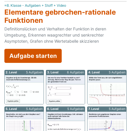
≈8. Klasse - Aufgaben + Stoff + Video
Elementare gebrochen-rationale
Funktionen
Definitionslücken und Verhalten der Funktion in deren
Umgebung, Erkennen waagrechter und senkrechter
Asymptoten, Grafen ohne Wertetabelle skizzieren
Aufgabe starten
2. Level
5 Aufgaben
3. Level
6 Aufgaben
4. Level
5 Aufgaben
5. Level
5 Aufgaben
6. Level
5 Aufgaben
7. Level
5 Aufgaben