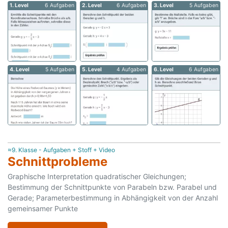
1. Level
6 Aufgaben
2. Level
6 Aufgaben
3. Level
5 Aufgaben
4. Level
5 Aufgaben
5. Level
4 Aufgaben
6. Level
6 Aufgaben
≈9. Klasse - Aufgaben + Stoff + Video
Schnittprobleme
Graphische Interpretation quadratischer Gleichungen;
Bestimmung der Schnittpunkte von Parabeln bzw. Parabel und
Gerade; Parameterbestimmung in Abhängigkeit von der Anzahl
gemeinsamer Punkte