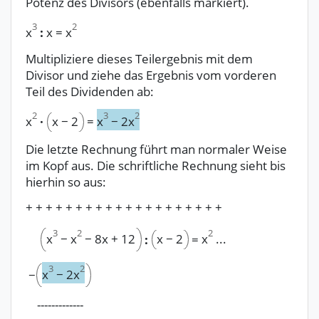
Potenz des Divisors (ebenfalls markiert).
3
2
x
:
x
=
x
Multipliziere dieses Teilergebnis mit dem
Divisor und ziehe das Ergebnis vom vorderen
Teil des Dividenden ab:
2
3
2
x
·
x
−
2
=
x
−
2x
Die letzte Rechnung führt man normaler Weise
im Kopf aus. Die schriftliche Rechnung sieht bis
hierhin so aus:
+ + + + + + + + + + + + + + + + + + + +
2
3
2
x
−
2
x
...
x
−
x
−
8x
+
12
:
=
3
2
x
−
2x
−
-------------