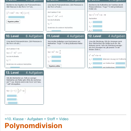
10. Level
6 Aufgaben
11. Level
4 Aufgaben
12. Level
4 Aufgaben
13. Level
4 Aufgaben
≈10. Klasse - Aufgaben + Stoff + Video
Polynomdivision