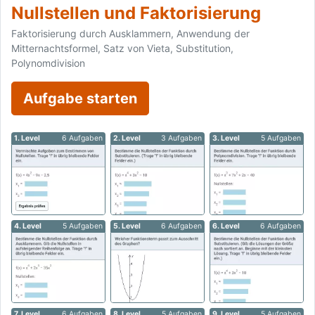
Nullstellen und Faktorisierung
Faktorisierung durch Ausklammern, Anwendung der
Mitternachtsformel, Satz von Vieta, Substitution,
Polynomdivision
Aufgabe starten
1. Level
6 Aufgaben
2. Level
3 Aufgaben
3. Level
5 Aufgaben
4. Level
5 Aufgaben
5. Level
6 Aufgaben
6. Level
6 Aufgaben
7. Level
6 Aufgaben
8. Level
5 Aufgaben
9. Level
5 Aufgaben