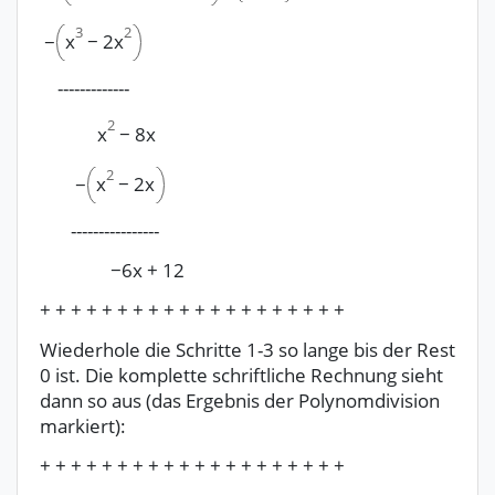
3
2
x
−
2x
−
-------------
2
x
−
8x
2
x
−
2x
−
----------------
−
6x
+
12
+ + + + + + + + + + + + + + + + + + + +
Wiederhole die Schritte 1-3 so lange bis der Rest
0 ist. Die komplette schriftliche Rechnung sieht
dann so aus (das Ergebnis der Polynomdivision
markiert):
+ + + + + + + + + + + + + + + + + + + +