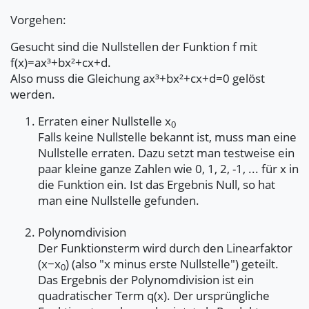
Vorgehen:
Gesucht sind die Nullstellen der Funktion f mit
f(x)=ax³+bx²+cx+d.
Also muss die Gleichung ax³+bx²+cx+d=0 gelöst
werden.
Erraten einer Nullstelle x
0
Falls keine Nullstelle bekannt ist, muss man eine
Nullstelle erraten. Dazu setzt man testweise ein
paar kleine ganze Zahlen wie 0, 1, 2, -1, ... für x in
die Funktion ein. Ist das Ergebnis Null, so hat
man eine Nullstelle gefunden.
Polynomdivision
Der Funktionsterm wird durch den Linearfaktor
(x−x
) (also "x minus erste Nullstelle") geteilt.
0
Das Ergebnis der Polynomdivision ist ein
quadratischer Term q(x). Der ursprüngliche