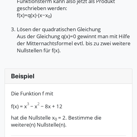
Funktionsterm kann also jetzt als Produkt
geschrieben werden:
f(x)=q(x)·(x−x
)
0
Lösen der quadratischen Gleichung
Aus der Gleichung q(x)=0 gewinnt man mit Hilfe
der Mitternachtsformel evtl. bis zu zwei weitere
Nullstellen für f(x).
Beispiel
Die Funktion f mit
3
2
f(x)
=
x
−
x
−
8x
+
12
hat die Nullstelle x
= 2. Bestimme die
0
weitere(n) Nullstelle(n).