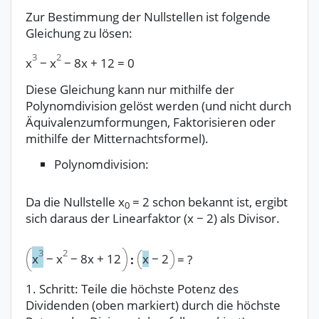
Zur Bestimmung der Nullstellen ist folgende
Gleichung zu lösen:
3
2
x
−
x
−
8x
+
12
=
0
Diese Gleichung kann nur mithilfe der
Polynomdivision gelöst werden (und nicht durch
Äquivalenzumformungen, Faktorisieren oder
mithilfe der Mitternachtsformel).
Polynomdivision:
Da die Nullstelle x
= 2 schon bekannt ist, ergibt
0
sich daraus der Linearfaktor (x − 2) als Divisor.
3
2
x
−
2
x
−
x
−
8x
+
12
:
=
?
1. Schritt: Teile die höchste Potenz des
Dividenden (oben markiert) durch die höchste