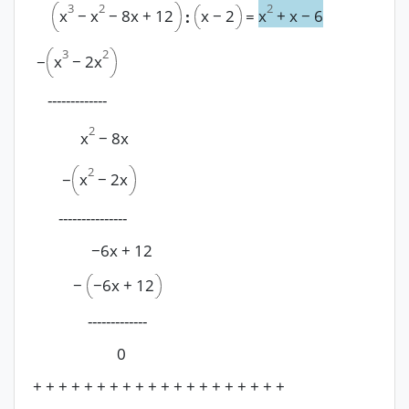
2
3
2
x
−
2
x
+
x
−
6
x
−
x
−
8x
+
12
:
=
3
2
x
−
2x
−
-------------
2
x
−
8x
2
x
−
2x
−
---------------
−
6x
+
12
−
−
6x
+
12
-------------
0
+ + + + + + + + + + + + + + + + + + + +