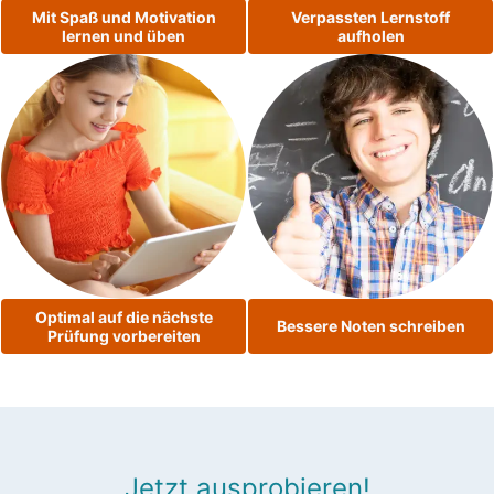
Mit Spaß und Motivation
Verpassten Lernstoff
lernen und üben
aufholen
Optimal auf die nächste
Bessere Noten schreiben
Prüfung vorbereiten
Jetzt ausprobieren!