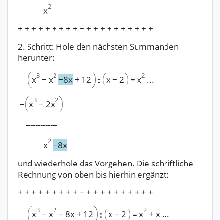
2
x
+ + + + + + + + + + + + + + + + + + + +
2. Schritt: Hole den nächsten Summanden
herunter:
2
3
2
x
−
2
x
...
x
−
x
−
8x
+
12
:
=
3
2
x
−
2x
−
-------------
2
x
−
8x
und wiederhole das Vorgehen. Die schriftliche
Rechnung von oben bis hierhin ergänzt:
+ + + + + + + + + + + + + + + + + + + +
2
3
2
x
−
2
x
+
x
...
x
−
x
−
8x
+
12
:
=