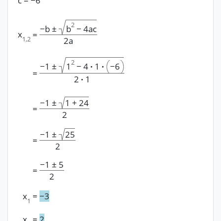
c
=
−
6
2
−
b
±
b
−
4ac
x
=
1,2
2a
2
−
1
±
1
−
4
·
1
·
−
6
=
2
·
1
−
1
±
1
+
24
=
2
−
1
±
25
=
2
−
1
±
5
=
2
x
=
−
3
1
x
=
2