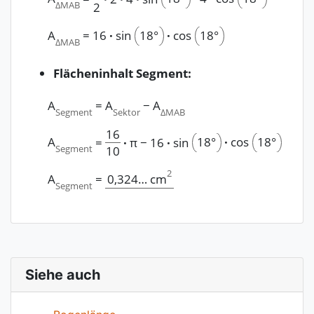
ΔMAB
2
A
=
16
·
sin
18°
·
cos
18°
ΔMAB
Flächeninhalt Segment:
A
=
A
−
A
Segment
Sektor
ΔMAB
16
A
18°
·
cos
18°
=
·
π
−
16
·
sin
Segment
10
2
A
=
0,324…
cm
Segment
Siehe auch