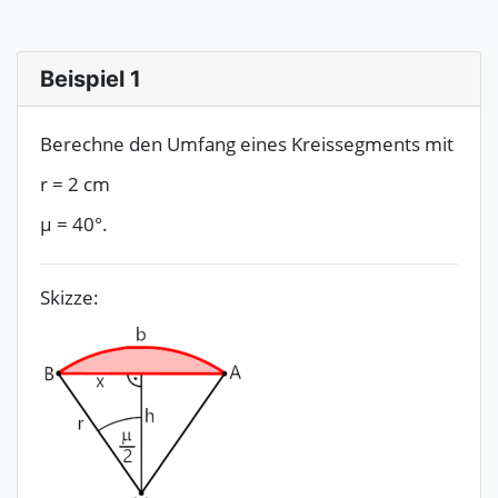
Beispiel 1
Berechne den Umfang eines Kreissegments mit
r
=
2
cm
μ
=
40°.
Skizze: