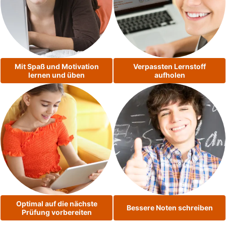
Mit Spaß und Motivation
Verpassten Lernstoff
lernen und üben
aufholen
Optimal auf die nächste
Bessere Noten schreiben
Prüfung vorbereiten