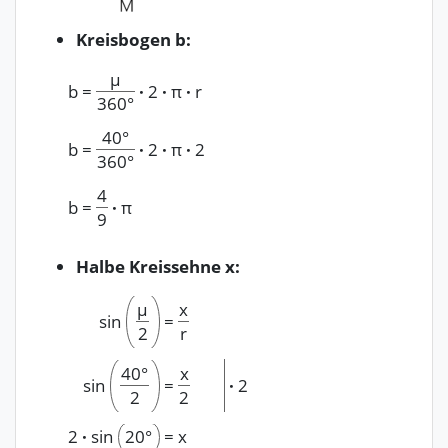
Kreisbogen b:
μ
b
=
·
2
·
π
·
r
360°
40°
b
=
·
2
·
π
·
2
360°
4
b
=
·
π
9
Halbe Kreissehne x:
μ
x
sin
=
2
r
40°
x
sin
=
·
2
2
2
2
·
sin
20°
=
x