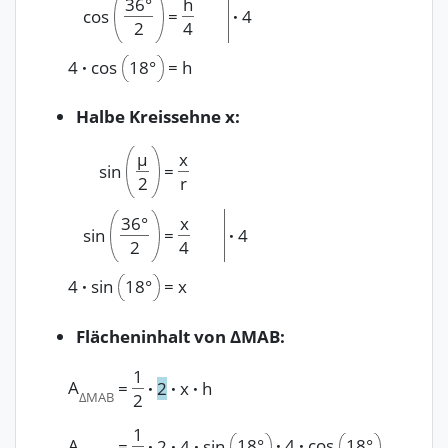
36°
h
cos
=
·
4
2
4
4
·
cos
18°
=
h
Halbe Kreissehne x:
μ
x
sin
=
2
r
36°
x
sin
=
·
4
2
4
4
·
sin
18°
=
x
Flächeninhalt von ΔMAB:
1
A
=
·
2
·
x
·
h
ΔMAB
2
1
A
18°
·
4
·
cos
18°
=
·
2
·
4
·
sin