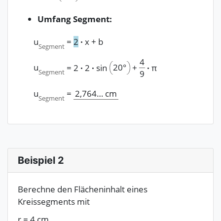
Umfang Segment:
u
=
2
·
x
+
b
Segment
4
u
20°
=
2
·
2
·
sin
+
·
π
Segment
9
u
=
2,764…
cm
Segment
Beispiel 2
Berechne den Flächeninhalt eines
Kreissegments mit
r
=
4
cm