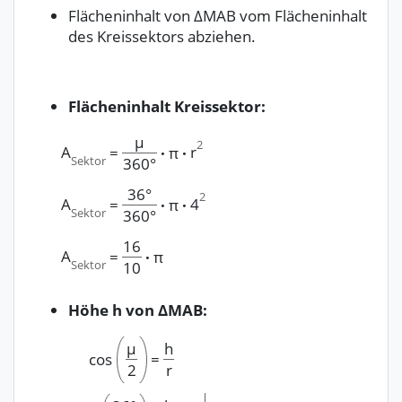
Flächeninhalt von ΔMAB vom Flächeninhalt
des Kreissektors abziehen.
Flächeninhalt Kreissektor:
μ
2
A
r
=
·
π
·
Sektor
360°
36°
2
A
4
=
·
π
·
Sektor
360°
16
A
=
·
π
Sektor
10
Höhe h von ΔMAB:
μ
h
cos
=
2
r