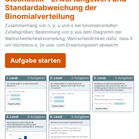
Standardabweichung der
Binomialverteilung
Zusammenhang von n, p, μ und σ bei binomialverteilten
Zufallsgrößen; Bestimmung von p aus dem Diagramm der
Wahrscheinlichkeitsverteilung; Wahrscheinlichkeit dafür, dass X
um höchstens σ, 2σ usw. vom Erwartungswert abweicht
Aufgabe starten
1. Level
3 Aufgaben
2. Level
3 Aufgaben
3. Level
4 Aufgaben
4. Level
3 Aufgaben
5. Level
3 Aufgaben