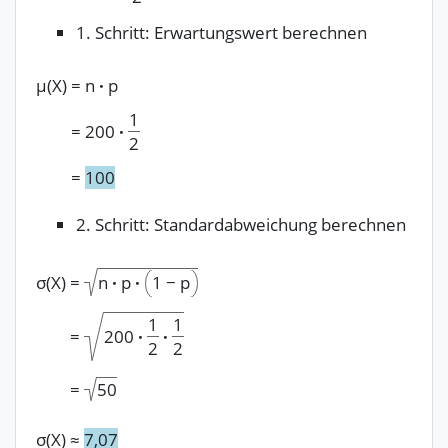
1. Schritt: Erwartungswert berechnen
μ(X)
=
n
·
p
1
=
200
·
2
=
100
2. Schritt: Standardabweichung berechnen
σ(X)
=
n
·
p
·
1
−
p
1
1
=
200
·
·
2
2
=
50
σ(X)
≈
7,07