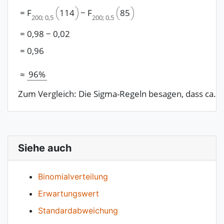
85
=
F
114
−
F
200
;
0,5
200
;
0,5
=
0,98
−
0,02
=
0,96
≈
96%
Zum Vergleich: Die Sigma-Regeln besagen, dass ca. 9
Siehe auch
Binomialverteilung
Erwartungswert
Standardabweichung