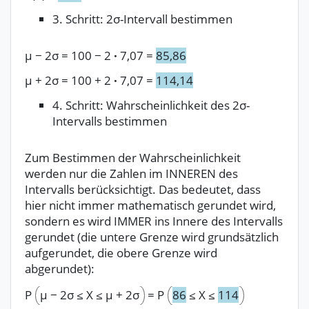
3. Schritt: 2σ-Intervall bestimmen
μ
−
2σ
=
100
−
2
·
7,07
=
85,86
μ
+
2σ
=
100
+
2
·
7,07
=
114,14
4. Schritt: Wahrscheinlichkeit des 2σ-
Intervalls bestimmen
Zum Bestimmen der Wahrscheinlichkeit
werden nur die Zahlen im INNEREN des
Intervalls berücksichtigt. Das bedeutet, dass
hier nicht immer mathematisch gerundet wird,
sondern es wird IMMER ins Innere des Intervalls
gerundet (die untere Grenze wird grundsätzlich
aufgerundet, die obere Grenze wird
abgerundet):
P
μ
−
2σ
≤
X
≤
μ
+
2σ
=
P
86
≤
X
≤
114