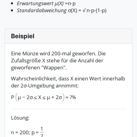
Erwartungswert μ(X)
=n·p
Standardabweichung
σ(X) = √ n·p·(1-p)
Beispiel
Eine Münze wird 200-mal geworfen. Die
Zufallsgröße X stehe für die Anzahl der
geworfenen "Wappen".
Wahrscheinlichkeit, dass X einen Wert innerhalb
der 2σ-Umgebung annimmt:
P
μ
−
2σ
≤
X
≤
μ
+
2σ
≈
?%
Lösung:
1
n
=
200
;
p
=
2