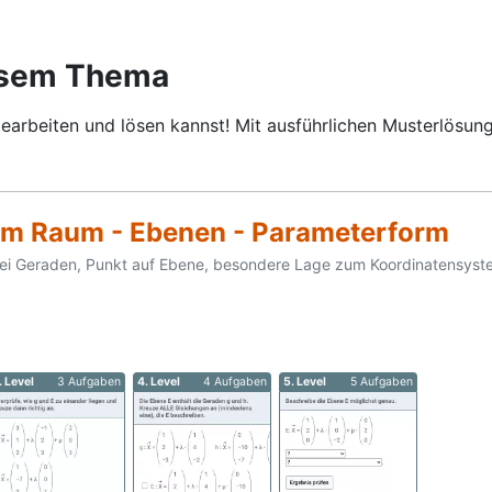
esem Thema
earbeiten und lösen kannst! Mit ausführlichen Musterlösung
im Raum - Ebenen - Parameterform
ei Geraden, Punkt auf Ebene, besondere Lage zum Koordinatensyst
. Level
3 Aufgaben
4. Level
4 Aufgaben
5. Level
5 Aufgaben