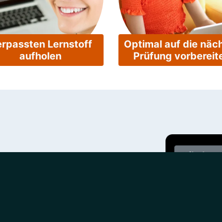
rpassten Lernstoff
Optimal auf die näc
aufholen
Prüfung vorbereit
em Üben beginnen.
h wählen – und los