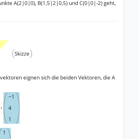
Punkte A(2|0|0), B(1,5|2|0,5) und C(0|0|-2) geht,
Skizze
svektoren eignen sich die beiden Vektoren, die A
−
1
·
4
1
1