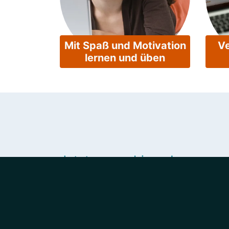
Mit Spaß und Motivation
Ve
lernen und üben
Jetzt ausprobieren!
Du kannst sofort mit d
Keine Registrierung erforderlich.
Einfach Bundesland, Schultyp und Fac