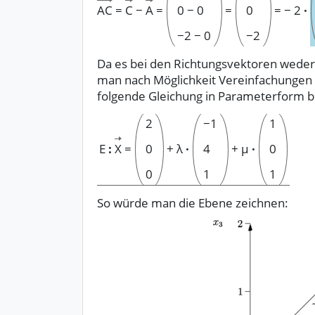
AC
=
C
−
A
=
0
−
0
=
0
=
−
2
·
−
2
−
0
−
2
Da es bei den Richtungsvektoren weder
man nach Möglichkeit Vereinfachungen 
folgende Gleichung in Parameterform b
2
−
1
1
E
:
X
=
0
+
λ
·
4
+
μ
·
0
0
1
1
So würde man die Ebene zeichnen: