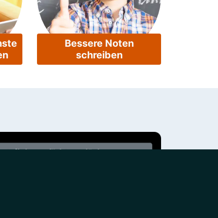
hste
Bessere Noten
en
schreiben