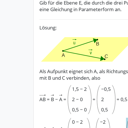
Gib für die Ebene E, die durch die drei 
eine Gleichung in Parameterform an.
Lösung:
Als Aufpunkt eignet sich A, als Richtung
mit B und C verbinden, also
1,5
−
2
−
0,5
AB
=
B
−
A
=
2
−
0
=
2
=
0,5
0,5
−
0
0,5
0
−
2
−
2