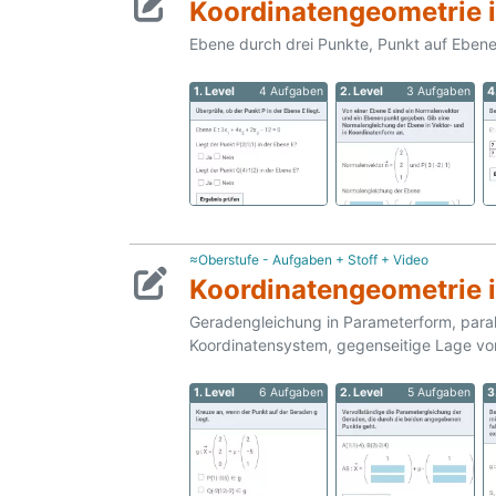
Koordinatengeometrie 
Ebene durch drei Punkte, Punkt auf Eben
1. Level
4 Aufgaben
2. Level
3 Aufgaben
4
≈Oberstufe - Aufgaben + Stoff + Video
Koordinatengeometrie 
Geradengleichung in Parameterform, para
Koordinatensystem, gegenseitige Lage vo
1. Level
6 Aufgaben
2. Level
5 Aufgaben
3