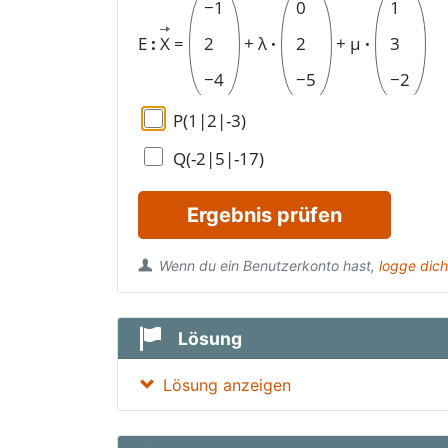
−
1
0
1
E
:
X
=
2
+
λ
·
2
+
μ
·
3
−
4
−
5
−
2
P(1|2|-3)
Q(-2|5|-17)
Ergebnis prüfen
Wenn du ein Benutzerkonto hast,
logge dich
Lösung
Lösung anzeigen