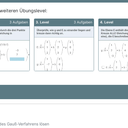
weiteren Übungslevel:
3 Aufgaben
3. Level
3 Aufgaben
4. Level
des Gauß-Verfahrens lösen