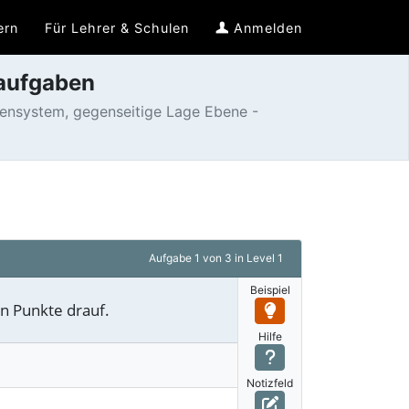
ern
Für Lehrer & Schulen
Anmelden
eaufgaben
ensystem, gegenseitige Lage Ebene -
Aufgabe
1 von 3
in Level 1
Beispiel
en Punkte drauf.
Hilfe
Notizfeld