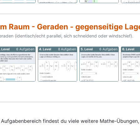
im Raum - Geraden - gegenseitige Lag
den (identisch/echt parallel, sich schneidend oder windschief).
. Level
6 Aufgaben
4. Level
8 Aufgaben
5. Level
6 Aufgaben
6. Level
em Aufgabenbereich findest du viele weitere Mathe-Übungen,