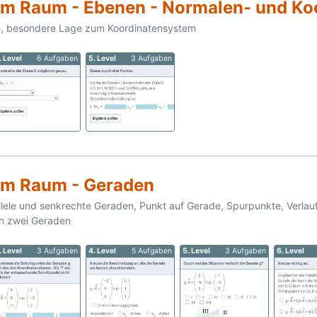
im Raum - Ebenen - Normalen- und Ko
e, besondere Lage zum Koordinatensystem
. Level
6 Aufgaben
5. Level
3 Aufgaben
im Raum - Geraden
llele und senkrechte Geraden, Punkt auf Gerade, Spurpunkte, Verla
n zwei Geraden
. Level
3 Aufgaben
4. Level
5 Aufgaben
5. Level
3 Aufgaben
6. Level