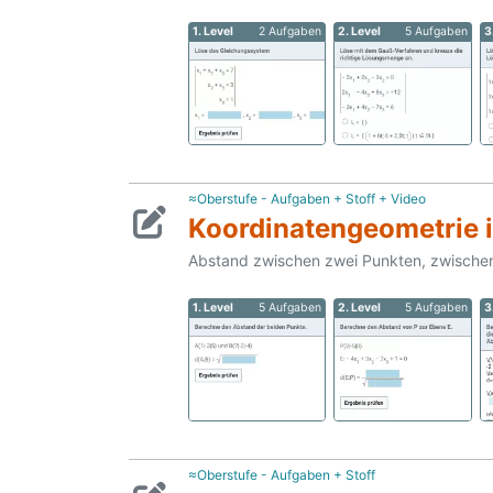
1. Level
2 Aufgaben
2. Level
5 Aufgaben
3
≈Oberstufe - Aufgaben + Stoff + Video
Koordinatengeometrie
Abstand zwischen zwei Punkten, zwische
1. Level
5 Aufgaben
2. Level
5 Aufgaben
3
≈Oberstufe - Aufgaben + Stoff