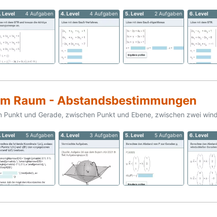
. Level
4 Aufgaben
4. Level
4 Aufgaben
5. Level
2 Aufgaben
6. Level
 im Raum - Abstandsbestimmungen
n Punkt und Gerade, zwischen Punkt und Ebene, zwischen zwei win
. Level
5 Aufgaben
4. Level
3 Aufgaben
5. Level
5 Aufgaben
6. Level