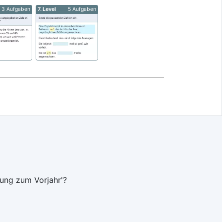
3 Aufgaben
7. Level
5 Aufgaben
rung zum Vorjahr'?