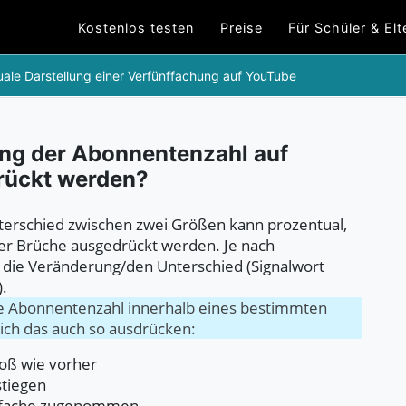
Kostenlos testen
Preise
Für Schüler & Elt
ale Darstellung einer Verfünffachung auf YouTube
ng der Abonnentenzahl auf
rückt werden?
terschied zwischen zwei Größen kann prozentual,
er Brüche ausgedrückt werden. Je nach
f die Veränderung/den Unterschied (Signalwort
).
ne Abonnentenzahl innerhalb eines bestimmten
sich das auch so ausdrücken:
roß wie vorher
tiegen
rfache zugenommen