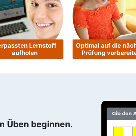
rpassten Lernstoff
Optimal auf die näc
aufholen
Prüfung vorbereit
em Üben beginnen.