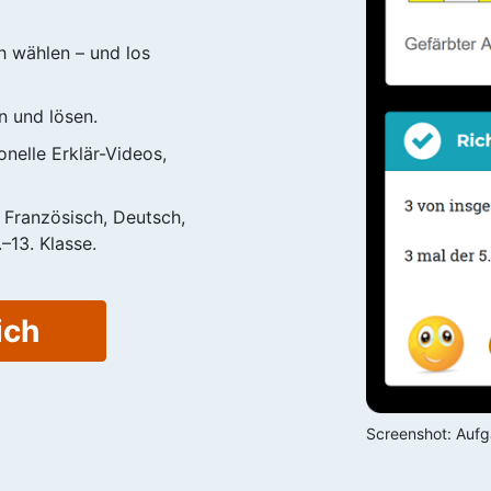
h wählen – und los
n und lösen.
nelle Erklär-Videos,
, Französisch, Deutsch,
–13. Klasse.
ich
Screenshot: Aufga