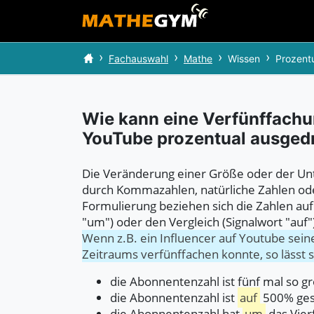
Fachauswahl
Mathe
Wissen
Prozentu
Wie kann eine Verfünffachu
YouTube prozentual ausged
Die Veränderung einer Größe oder der Un
durch Kommazahlen, natürliche Zahlen od
Formulierung beziehen sich die Zahlen au
"um") oder den Vergleich (Signalwort "auf"
Wenn z.B. ein Influencer auf Youtube sei
Zeitraums verfünffachen konnte, so lässt 
die Abonnentenzahl ist fünf mal so g
die Abonnentenzahl ist
auf
500% ges
die Abonnentenzahl hat
um
das Vie