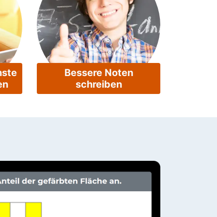
hste
Bessere Noten
en
schreiben