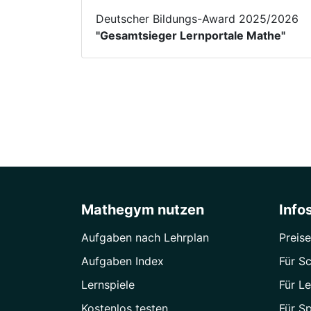
Deutscher Bildungs-Award 2025/2026
"Gesamtsieger Lernportale Mathe"
Mathegym nutzen
Info
Aufgaben nach Lehrplan
Preise
Aufgaben Index
Für Sc
Lernspiele
Für Le
Kostenlos testen
Für S