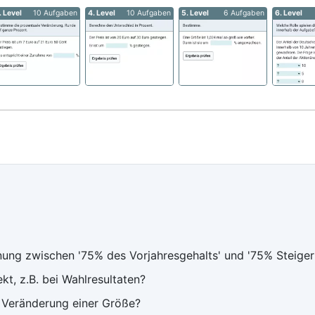
. Level
10 Aufgaben
4. Level
10 Aufgaben
5. Level
6 Aufgaben
6. Level
hnung zwischen '75% des Vorjahresgehalts' und '75% Steige
kt, z.B. bei Wahlresultaten?
 Veränderung einer Größe?