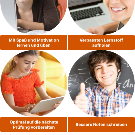
Mit Spaß und Motivation
Verpassten Lernstoff
lernen und üben
aufholen
Optimal auf die nächste
Bessere Noten schreiben
Prüfung vorbereiten