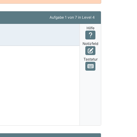
Aufgabe
1 von 7
in Level 4
Hilfe
Notizfeld
Tastatur