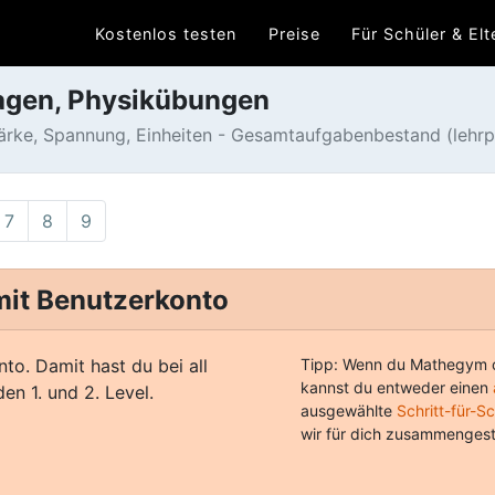
Kostenlos testen
Preise
Für Schüler & Elt
lagen, Physikübungen
tärke, Spannung, Einheiten - Gesamtaufgabenbestand (lehrp
7
8
9
 mit Benutzerkonto
nto. Damit hast du bei all
Tipp: Wenn du Mathegym o
kannst du entweder einen
en 1. und 2. Level.
ausgewählte
Schritt-für-S
wir für dich zusammengest