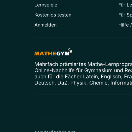
Lernspiele
Für Le
Kostenlos testen
Für S
Anmelden
Hilfe 
Mehrfach prämiertes
Mathe-Lernprog
Online-Nachhilfe
für Gymnasium und Real
auch für die Fächer
Latein
,
Englisch
,
Fr
Deutsch
,
DaZ
,
Physik
,
Chemie
,
Informat