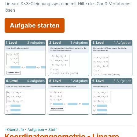
Lineare 3x3-Gleichungssysteme mit Hilfe des Gauß-Verfahrens
lösen
Aufgabe starten
1. Level
2 Aufgaben
2. Level
5 Aufgaben
3. Level
4 Aufgaben
4. Level
4 Aufgaben
5. Level
2 Aufgaben
6. Level
3 Aufgaben
≈Oberstufe - Aufgaben + Stoff
Koordinatengeometrie - Lineare