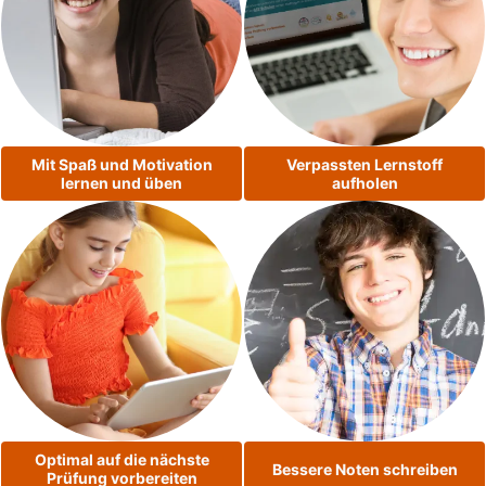
Mit Spaß und Motivation
Verpassten Lernstoff
lernen und üben
aufholen
Optimal auf die nächste
Bessere Noten schreiben
Prüfung vorbereiten