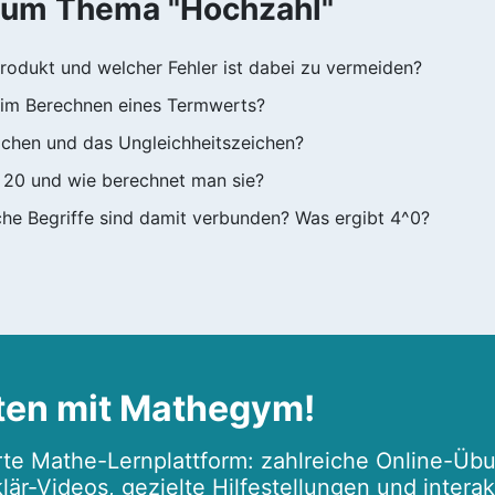
zum Thema "Hochzahl"
rodukt und welcher Fehler ist dabei zu vermeiden?
beim Berechnen eines Termwerts?
ichen und das Ungleichheitszeichen?
s 20 und wie berechnet man sie?
che Begriffe sind damit verbunden? Was ergibt 4^0?
ten mit Mathegym!
te Mathe-Lernplattform: zahlreiche Online-Übu
lär-Videos, gezielte Hilfestellungen und intera