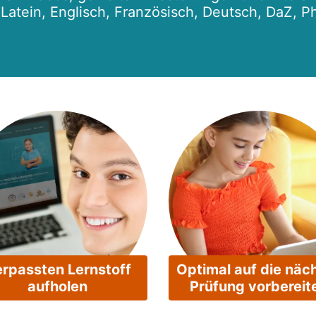
r Latein, Englisch, Französisch, Deutsch, DaZ, P
rpassten Lernstoff
Optimal auf die näc
aufholen
Prüfung vorbereit