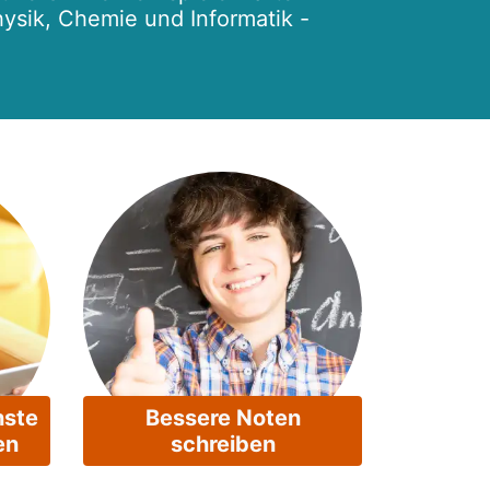
hysik, Chemie und Informatik -
hste
Bessere Noten
en
schreiben