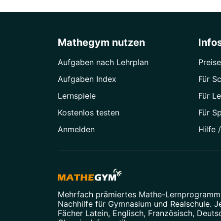
Mathegym nutzen
Info
Aufgaben nach Lehrplan
Preise
Aufgaben Index
Für Sc
Lernspiele
Für Le
Kostenlos testen
Für S
Anmelden
Hilfe 
Mehrfach prämiertes
Mathe-Lernprogramm
Nachhilfe
für Gymnasium und Realschule. Je
Fächer
Latein
,
Englisch
,
Französisch
,
Deuts