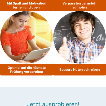
Mit Spaß und Motivation
Verpassten Lernstoff
lernen und üben
aufholen
Optimal auf die nächste
Bessere Noten schreiben
Prüfung vorbereiten
Jetzt ausprobieren!