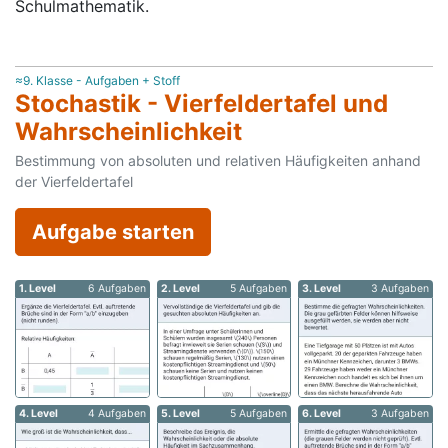
Schulmathematik.
≈9. Klasse - Aufgaben + Stoff
Stochastik - Vierfeldertafel und
Wahrscheinlichkeit
Bestimmung von absoluten und relativen Häufigkeiten anhand
der Vierfeldertafel
Aufgabe starten
1. Level
6 Aufgaben
2. Level
5 Aufgaben
3. Level
3 Aufgaben
4. Level
4 Aufgaben
5. Level
5 Aufgaben
6. Level
3 Aufgaben