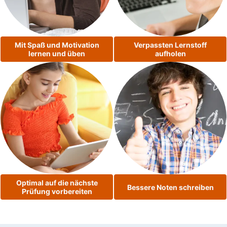
Mit Spaß und Motivation
Verpassten Lernstoff
lernen und üben
aufholen
Optimal auf die nächste
Bessere Noten schreiben
Prüfung vorbereiten