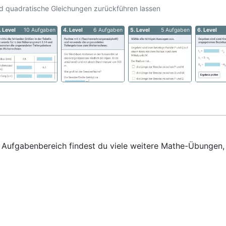
nd quadratische Gleichungen zurückführen lassen
. Level
10 Aufgaben
4. Level
6 Aufgaben
5. Level
5 Aufgaben
6. Level
em Aufgabenbereich findest du viele weitere Mathe-Übungen,