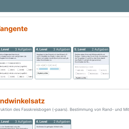
Tangente
. Level
3 Aufgaben
4. Level
3 Aufgaben
5. Level
2 Aufgaben
andwinkelsatz
ruktion des Fasskreisbogen (-paars). Bestimmung von Rand- und Mit
. Level
3 Aufgaben
4. Level
2 Aufgaben