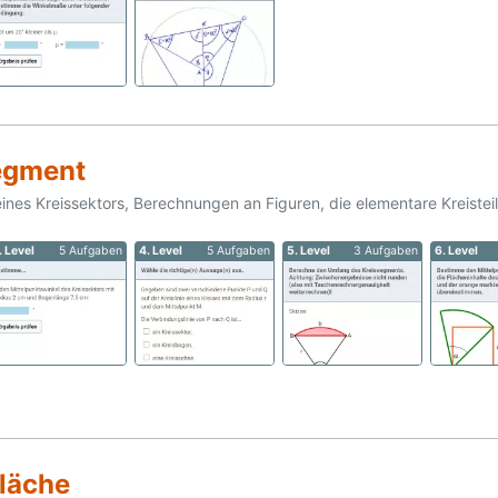
segment
es Kreissektors, Berechnungen an Figuren, die elementare Kreisteil
. Level
5 Aufgaben
4. Level
5 Aufgaben
5. Level
3 Aufgaben
6. Level
läche