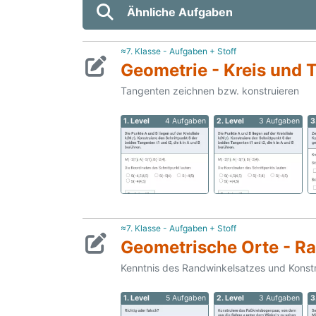
Ähnliche Aufgaben
≈7. Klasse - Aufgaben + Stoff
Geometrie - Kreis und 
Tangenten zeichnen bzw. konstruieren
1. Level
4 Aufgaben
2. Level
3 Aufgaben
3
≈7. Klasse - Aufgaben + Stoff
Geometrische Orte - R
Kenntnis des Randwinkelsatzes und Konst
1. Level
5 Aufgaben
2. Level
3 Aufgaben
3