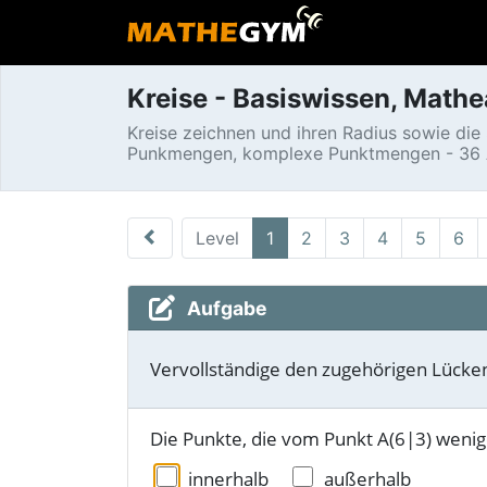
Kreise - Basiswissen, Math
Kreise zeichnen und ihren Radius sowie die
Punkmengen, komplexe Punktmengen - 36 A
Level
1
2
3
4
5
6
Aufgabe
Vervollständige den zugehörigen Lücke
Die Punkte, die vom Punkt A(6|3) wenige
innerhalb
außerhalb