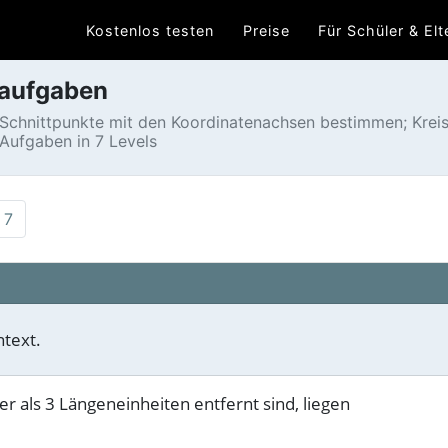
Kostenlos testen
Preise
Für Schüler & Elt
eaufgaben
 Schnittpunkte mit den Koordinatenachsen bestimmen; Kreisli
ufgaben in 7 Levels
7
ntext.
r als 3 Längeneinheiten entfernt sind, liegen