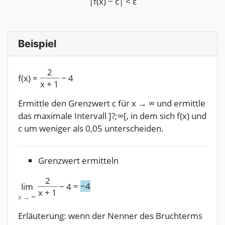
|f(x) − c| < ε
Beispiel
2
f(x)
=
−
4
x
+
1
Ermittle den Grenzwert c für
x
→
∞
und ermittle
das maximale Intervall ]?;∞[, in dem sich f(x) und
c um weniger als 0,05 unterscheiden.
Grenzwert ermitteln
2
=
−
4
lim
−
4
x
+
1
x
→
∞
Erläuterung: wenn der Nenner des Bruchterms