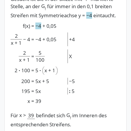
G
Stelle, an der
für immer in den 0,1 breiten
f
Streifen mit Symmetrieachse
y
=
−
4
eintaucht.
f(x)
=
−
4
+
0,05
2
−
4
=
−
4
+
0,05
+
4
x
+
1
2
5
=
X
x
+
1
100
2
·
100
=
5
·
x
+
1
200
=
5x
+
5
−
5
195
=
5x
:
5
x
=
39
x
>
G
Für
39
befindet sich
im Inneren des
f
entsprechenden Streifens.