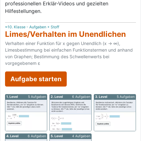
professionellen Erklär-Videos und gezielten
Hilfestellungen.
≈10. Klasse - Aufgaben + Stoff
Limes/­Verhalten im Unendlichen
Verhalten einer Funktion für x gegen Unendlich (x → ∞),
Limesbestimmung bei einfachen Funktionstermen und anhand
von Graphen; Bestimmung des Schwellenwerts bei
vorgegebenem ε
Aufgabe starten
1. Level
5 Aufgaben
2. Level
6 Aufgaben
3. Level
5 Aufgaben
4. Level
6 Aufgaben
5. Level
4 Aufgaben