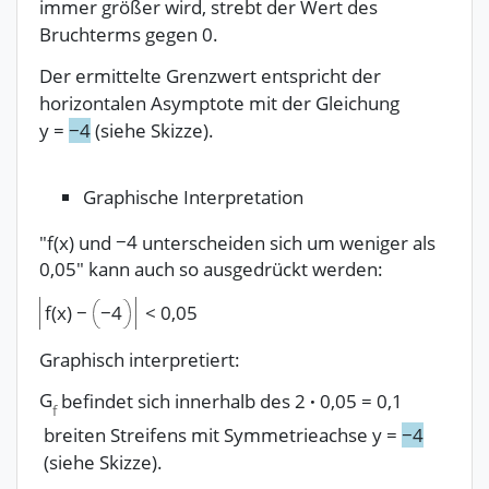
immer größer wird, strebt der Wert des
Bruchterms gegen 0.
Der ermittelte Grenzwert entspricht der
horizontalen Asymptote mit der Gleichung
y
=
−
4
(siehe Skizze).
Graphische Interpretation
"f(x) und
−
4
unterscheiden sich um weniger als
0,05" kann auch so ausgedrückt werden:
f(x)
−
−
4
<
0,05
Graphisch interpretiert:
G
befindet sich innerhalb des
2
·
0,05
=
0,1
f
breiten Streifens mit Symmetrieachse
y
=
−
4
(siehe Skizze).