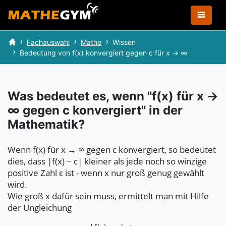
Fachauswahl
Mathe
Wissen
Bedeutung von f(x) konvergiert gegen c für x → ∞
Was bedeutet es, wenn "f(x) für x →
∞ gegen c konvergiert" in der
Mathematik?
Wenn f(x) für x → ∞ gegen c konvergiert, so bedeutet
dies, dass |f(x) − c| kleiner als jede noch so winzige
positive Zahl ε ist - wenn x nur groß genug gewählt
wird.
Wie groß x dafür sein muss, ermittelt man mit Hilfe
der Ungleichung