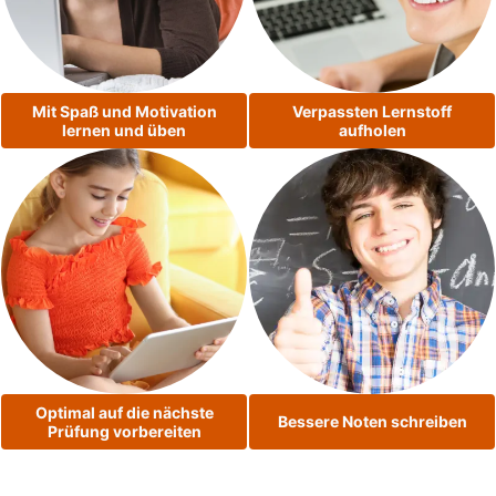
Mit Spaß und Motivation
Verpassten Lernstoff
lernen und üben
aufholen
Optimal auf die nächste
Bessere Noten schreiben
Prüfung vorbereiten