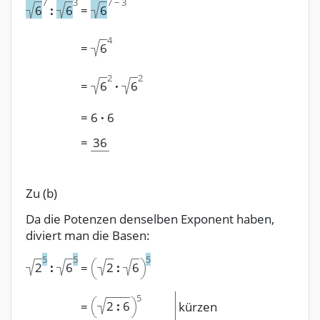
7
3
7
−
3
6
6
=
6
:
4
=
6
2
2
=
6
6
·
=
6
·
6
=
36
Zu (b)
Da die Potenzen denselben Exponent haben,
diviert man die Basen:
5
5
5
2
6
:
:
2
6
=
5
2
:
6
=
kürzen