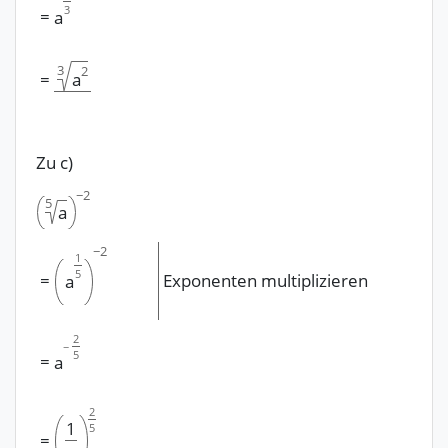
3
=
a
3
2
=
a
Zu c)
−
2
5
a
−
2
1
5
=
Exponenten multiplizieren
a
2
−
5
=
a
2
1
5
=