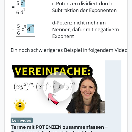
5
5
c
c-Potenzen dividiert durch
=
Subtraktion der Exponenten
7
6
d
d-Potenz nicht mehr im
5
5
−
7
c
d
=
Nenner, dafür mit negativem
6
Exponent
Ein noch schwierigeres Beispiel in folgendem Video
:
Lernvideo
Terme mit POTENZEN zusammenfassen –