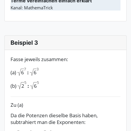
Terme vereinfachen einfach erklärt
Kanal: MathemaTrick
Beispiel 3
Fasse jeweils zusammen:
7
3
6
6
(a)
:
5
5
2
6
(b)
:
Zu (a)
Da die Potenzen dieselbe Basis haben,
subtrahiert man die Exponenten: