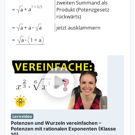
zweiten Summand als
1
+
0,5
+
a
a
=
Produkt (Potenzgesetz
rückwärts)
+
a
·
=
a
a
jetzt ausklammern
·
1
+
a
=
a
Lernvideo
Potenzen und Wurzeln vereinfachen –
Potenzen mit rationalen Exponenten (Klasse
10)