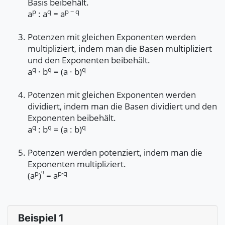
Basis beibehält.
p
q
p − q
a
: a
= a
Potenzen mit gleichen Exponenten werden
multipliziert, indem man die Basen multipliziert
und den Exponenten beibehält.
q
q
q
a
· b
= (a · b)
Potenzen mit gleichen Exponenten werden
dividiert, indem man die Basen dividiert und den
Exponenten beibehält.
q
q
q
a
: b
= (a : b)
Potenzen werden potenziert, indem man die
Exponenten multipliziert.
q
p
p·q
(a
)
= a
Beispiel 1