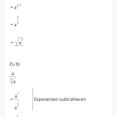
3,5
=
a
7
2
=
a
7
=
a
Zu b)
a
3
a
1
a
=
Exponenten subtrahieren
1
3
a
2