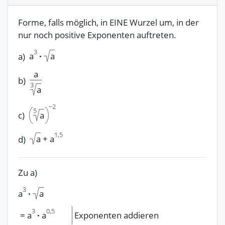
Forme, falls möglich, in EINE Wurzel um, in der
nur noch positive Exponenten auftreten.
3
a
·
a)
a
a
b)
3
a
−
2
5
c)
a
1,5
+
a
d)
a
Zu a)
3
a
·
a
3
0,5
=
a
·
a
Exponenten addieren