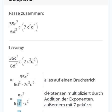
Fasse zusammen:
7
35c
2
5
7
c
d
:
2
6d
Lösung:
7
35c
2
5
7
c
d
:
2
6d
7
35c
=
alles auf einen Bruchstrich
2
2
5
6d
·
7c
d
d-Potenzen multipliziert durch
7
5c
=
Addition der Exponenten,
7
2
6
d
·
c
außerdem mit 7 gekürzt