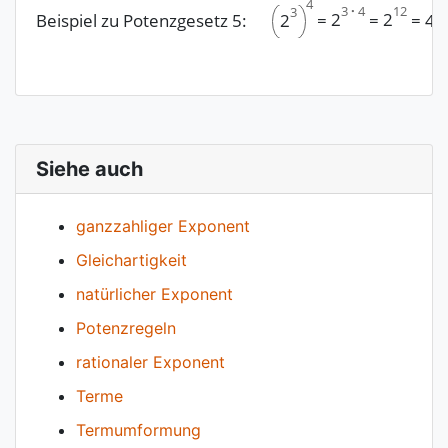
4
3
·
4
12
3
2
2
2
Beispiel zu Potenzgesetz 5:
=
=
=
40
Siehe auch
ganzzahliger Exponent
Gleichartigkeit
natürlicher Exponent
Potenzregeln
rationaler Exponent
Terme
Termumformung